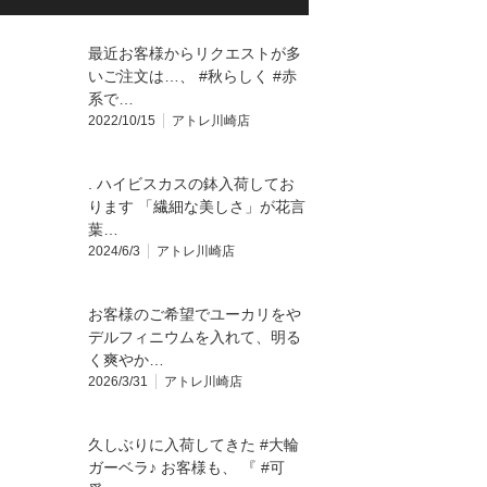
最近お客様からリクエストが多
いご注文は…、 #秋らしく #赤
系で…
2022/10/15
アトレ川崎店
. ハイビスカスの鉢入荷してお
ります 「繊細な美しさ」が花言
葉…
2024/6/3
アトレ川崎店
お客様のご希望でユーカリをや
デルフィニウムを入れて、明る
く爽やか…
2026/3/31
アトレ川崎店
久しぶりに入荷してきた #大輪
ガーベラ♪ お客様も、 『 #可