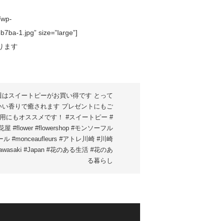
/wp-
ba-1.jpg” size=”large”]
週はスイートピーがお買い得です とって
いい香りで癒されます️ プレゼントにもご
用にもオススメです！ #スイートピー #
花屋 #flower #flowershop #モンソーフル
ール #monceaufleurs #アトレ川崎 #川崎
awasaki #Japan #花のある生活 #花のあ
る暮らし