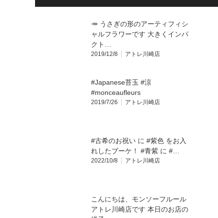
🥕 うさぎの形のアーティフィシ
ャルフラワーです 大きくインパ
クト…
2019/12/8
アトレ川崎店
#Japanese苔玉 #涼
#monceaufleurs
2019/7/26
アトレ川崎店
#古希のお祝い に #紫色 をお入
れしたブーケ！ #青紫 に #…
2022/10/8
アトレ川崎店
こんにちは、モンソーフルール
アトレ川崎店です️ 本日のお店の