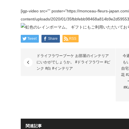
[igp-video src=”” poster=”https://monceau-fleurs-japan.com
content/uploads/2020/01/35fbbfebb98468a814b9e2d59553b7
Tweet
Share
RSS
ドライフラワーブーケ お部屋のインテリア
今
にいかがでしょうか。 #ドライフラワー #ピ
も
ンク #白 #インテリア
自宅
花 #
#K
関連記事