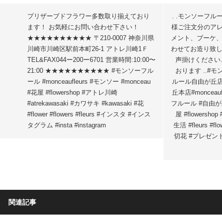
プリザーブドフラワー多数取り揃えており
. .モンソーフル
ます！ お気軽にお問い合わせ下さい！
様ご注文分のアレ
★★★★★★★★★★ 〒210-0007 神奈川県
メント、ブーケ
川崎市川崎区駅前本町26-1 アトレ川崎1Ｆ
わせてお造り致
TEL&FAX044ー200ー6701 営業時間:10:00〜
声掛けください
21:00 ★★★★★★★★★★ #モンソーフル
おります️ ..
ール #monceaufleurs #モンソー #monceau
ルール自由が丘店
#花屋 #flowershop #アトレ川崎
丘本店#monceauf
#atrekawasaki #カワサキ #kawasaki #花
フルール #自由が丘 #花
#flower #flowers #fleurs #インスタ #インス
屋 #flowers
タグラム #insta #instagram
生活 #fleurs #flo
切花 #プレゼン
関連記事