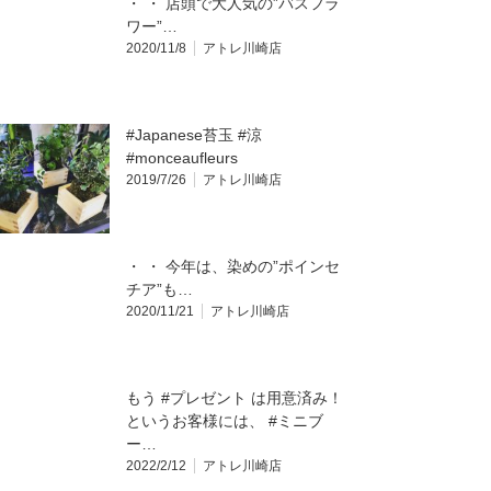
・ ・ 店頭で大人気の”バスフラ
ワー”…
2020/11/8
アトレ川崎店
#Japanese苔玉 #涼
#monceaufleurs
2019/7/26
アトレ川崎店
・ ・ 今年は、染めの”ポインセ
チア”も…
2020/11/21
アトレ川崎店
もう #プレゼント は用意済み！
というお客様には、 #ミニブ
ー…
2022/2/12
アトレ川崎店