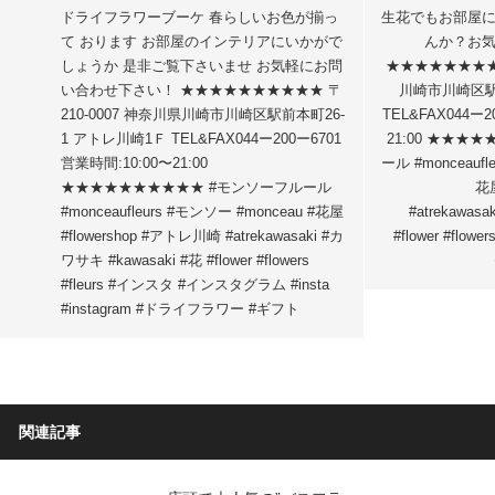
ドライフラワーブーケ 春らしいお色が揃っ
生花でもお部屋
て おります️ お部屋のインテリアにいかがで
んか？お
しょうか 是非ご覧下さいませ お気軽にお問
★★★★★★★★★
い合わせ下さい！ ★★★★★★★★★★ 〒
川崎市川崎区駅
210-0007 神奈川県川崎市川崎区駅前本町26-
TEL&FAX044ー2
1 アトレ川崎1Ｆ TEL&FAX044ー200ー6701
21:00 ★★★
営業時間:10:00〜21:00
ール #monceaufl
★★★★★★★★★★ #モンソーフルール
花屋
#monceaufleurs #モンソー #monceau #花屋
#atrekawas
#flowershop #アトレ川崎 #atrekawasaki #カ
#flower #flo
ワサキ #kawasaki #花 #flower #flowers
#fleurs #インスタ #インスタグラム #insta
#instagram #ドライフラワー #ギフト
関連記事