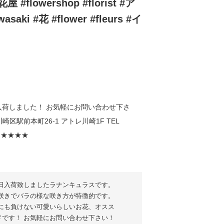
 #flowershop #florist #ア
aki #花 #flower #fleurs #イ
日入荷致しましたラナンキュラスです。
咲きでバラの様な咲き方が特徴的です。
にも負けない可愛いらしいお花、オスス
メです！ お気軽にお問い合わせ下さい！