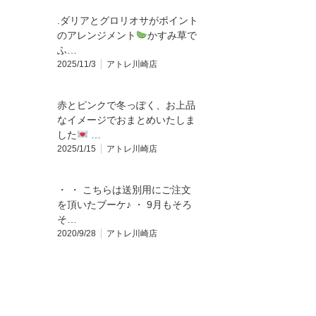
.ダリアとグロリオサがポイント
のアレンジメント
かすみ草で
ふ…
2025/11/3
アトレ川崎店
赤とピンクで冬っぽく、お上品
なイメージでおまとめいたしま
した
…
2025/1/15
アトレ川崎店
・ ・ こちらは送別用にご注文
を頂いたブーケ♪ ・ 9月もそろ
そ…
2020/9/28
アトレ川崎店