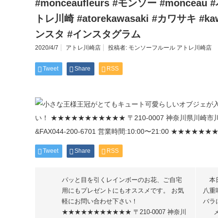
#monceaufleurs #モンソー #monceau #花屋
トレ川崎 #atorekawasaki #カワサキ #kawas
ンスタ #インスタグラム
2020/4/7
アトレ川崎店
投稿者:
モンソーフルール アトレ川崎店
Tweet
Share
RSS
Tweet
Share
RSS
パッと目を引くレインボーのお花、ご自宅
本
用にもプレゼントにもオススメです。 お気
八重
軽にお問い合わせ下さい！
バラ
★★★★★★★★★★★ 〒210-0007 神奈川