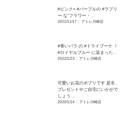
#ピンク× #パープルの #ラブリ
ー な”フラワー・…
2022/11/17
アトレ川崎店
#青いバラ の #ドライブーケ ！
#ロイヤルブルー に染まった…
2022/1/23
アトレ川崎店
可愛いお花のポプリです 是非、
プレゼントやご自宅にいかがで
しょう…
2020/1/14
アトレ川崎店