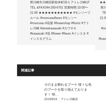
県川崎市川崎区駅前本町26-1 アトレ川崎1F
★★
TEL &FAX044-200-6701 営業時間:10:00〜
県川
21:00 ★★★★★★★★★★★ #モンソーフ
TE
ルール #monceaufleurs #モンソー
21
#monceau #花屋 #flowershop #florist #アト
レ川崎 #atorekawasaki #カワサキ
#mo
#kawasaki #花 #flower #fleurs #インスタ #
インスタグラム
#kaw
関連記事
そのまま飾れるブーケ 様々な色
のブーケを取り揃えておりま
す！ 明…
2019/9/16
アトレ川崎店