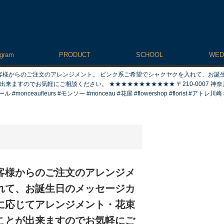
agram
PRODUCT
SCHOOL
WED
客様からのご注文のアレンジメント。 ピンク系ご希望でシャクヤクを入れて、お誕
でお気軽にご相談ください。 ★★★★★★★★★★★ 〒210-0007 神奈川県川崎市川
aufleurs #モンソー #monceau #花屋 #flowershop #florist #アトレ川崎 #ator
客様からのご注文のアレンジメ
れて、お誕生日のメッセージカ
に応じてアレンジメント・花束
ことが出来ますのでお気軽にご