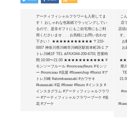
アーティフィシャルフラワーも入荷してま
こ
す！ おしゃれな包装紙でラッピングしてい
店
るので、是非ギフトにもご自宅用にもご利
店頭
用くださいませ . . . お気軽にお問い合わせ
す。
下さい！ ★★★★★★★★★★★ 〒210-
お
0007 神奈川県川崎市川崎区駅前本町26-1 ア
お
トレ川崎1F TEL &FAX044-200-6701 営業時
間:10:00〜21:00 ★★★★★★★★★★★ #
★★
モンソーフルール #monceaufleurs #モンソ
県川
ー #monceau #花屋 #flowershop #florist #ア
TE
トレ川崎 #atorekawasaki #カワサキ
21
#kawasaki #花 #flower #fleurs #インスタ #
インスタグラム #アーティフィシャルフラワ
#mo
ー #アーティフィシャルフラワーブーケ #造
花 #ブーケ
#kaw