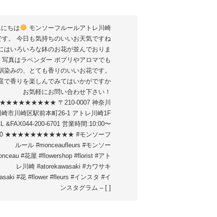
んにちは
モンソーフルールアトレ川崎
です。 今日も気持ちのいいお天気ですね
にはいろいろな鉢のお花が並んでおりま
 写真はラベンダー ポプリやアロマでも
馴染みの、とても香りのいいお花です。
庭で香りを楽しんでみてはいかがですか
お気軽にお問い合わせ下さい！
★★★★★★★★★ 〒210-0007 神奈川
崎市川崎区駅前本町26-1 アトレ川崎1F
L &FAX044-200-6701 営業時間:10:00〜
:00 ★★★★★★★★★★★ #モンソーフ
ルール #monceaufleurs #モンソー
nceau #花屋 #flowershop #florist #アト
レ川崎 #atorekawasaki #カワサキ
asaki #花 #flower #fleurs #インスタ #イ
ンスタグラム – [ ]