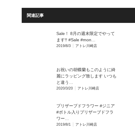
関連記事
Sale！ 8月の週末限定でやって
ます!! #Sale #mon…
2019/8/3
アトレ川崎店
お祝いの胡蝶蘭もこのように綺
麗にラッピング致します いつも
と違う…
2020/3/20
アトレ川崎店
プリザーブドフラワー #ジニア
#ボトル入りプリザーブドフラ
ワー…
2019/8/1
アトレ川崎店