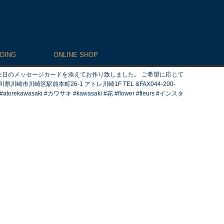
DING
ONLINE SHOP
生日のメッセージカードを添えてお作り致しました。 ご希望に応じて
崎区駅前本町26-1 アトレ川崎1F TEL &FAX044-200-
ekawasaki #カワサキ #kawasaki #花 #flower #fleurs #インスタ