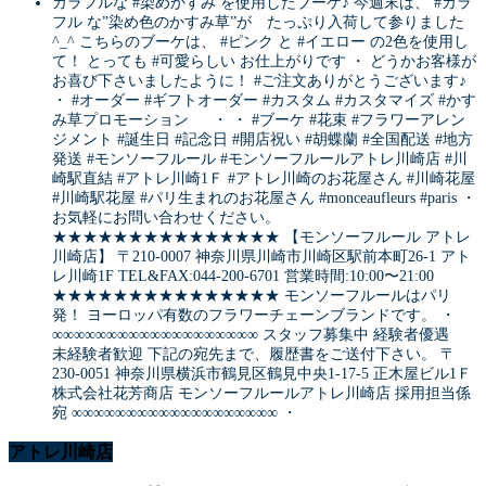
カラフルな #染めかすみ を使用したブーケ♪ 今週末は、 #カラ
フル な”染め色のかすみ草”が たっぷり入荷して参りました
^_^ こちらのブーケは、 #ピンク と #イエロー の2色を使用し
て！ とっても #可愛らしい お仕上がりです ・ どうかお客様が
お喜び下さいましたように！ #ご注文ありがとうございます♪
・ #オーダー #ギフトオーダー #カスタム #カスタマイズ #かす
み草プロモーション ・ ・ #ブーケ #花束 #フラワーアレン
ジメント #誕生日 #記念日 #開店祝い #胡蝶蘭 #全国配送 #地方
発送 #モンソーフルール #モンソーフルールアトレ川崎店 #川
崎駅直結 #アトレ川崎1Ｆ #アトレ川崎のお花屋さん #川崎花屋
#川崎駅花屋 #パリ生まれのお花屋さん #monceaufleurs #paris ・
お気軽にお問い合わせください。
★★★★★★★★★★★★★★★ 【モンソーフルール アトレ
川崎店】 〒210-0007 神奈川県川崎市川崎区駅前本町26-1 アト
レ川崎1F TEL&FAX:044-200-6701 営業時間:10:00〜21:00
★★★★★★★★★★★★★★★ モンソーフルールはパリ
発！ ヨーロッパ有数のフラワーチェーンブランドです。 ・
∞∞∞∞∞∞∞∞∞∞∞∞∞∞∞∞∞∞∞ スタッフ募集中 経験者優遇
未経験者歓迎 下記の宛先まで、履歴書をご送付下さい。 〒
230-0051 神奈川県横浜市鶴見区鶴見中央1-17-5 正木屋ビル1Ｆ
株式会社花芳商店 モンソーフルールアトレ川崎店 採用担当係
宛 ∞∞∞∞∞∞∞∞∞∞∞∞∞∞∞∞∞∞∞ ・
アトレ川崎店