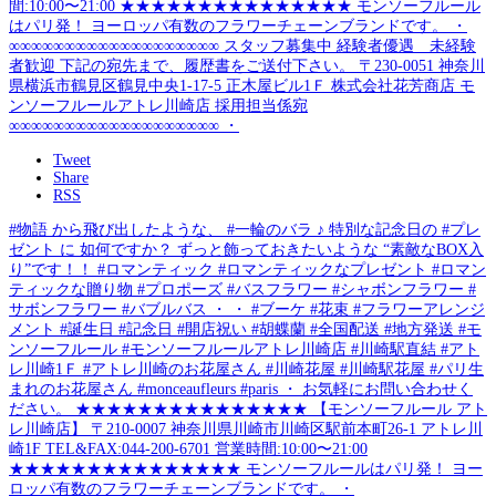
Tweet
Share
RSS
#物語 から飛び出したような、 #一輪のバラ ♪ 特別な記念日の #プレ
ゼント に 如何ですか？ ずっと飾っておきたいような “素敵なBOX入
り”です！！ #ロマンティック #ロマンティックなプレゼント #ロマン
ティックな贈り物 #プロポーズ #バスフラワー #シャボンフラワー #
サボンフラワー #バブルバス ・ ・ #ブーケ #花束 #フラワーアレンジ
メント #誕生日 #記念日 #開店祝い #胡蝶蘭 #全国配送 #地方発送 #モ
ンソーフルール #モンソーフルールアトレ川崎店 #川崎駅直結 #アト
レ川崎1Ｆ #アトレ川崎のお花屋さん #川崎花屋 #川崎駅花屋 #パリ生
まれのお花屋さん #monceaufleurs #paris ・ お気軽にお問い合わせく
ださい。 ★★★★★★★★★★★★★★★ 【モンソーフルール アト
レ川崎店】 〒210-0007 神奈川県川崎市川崎区駅前本町26-1 アトレ川
崎1F TEL&FAX:044-200-6701 営業時間:10:00〜21:00
★★★★★★★★★★★★★★★ モンソーフルールはパリ発！ ヨー
ロッパ有数のフラワーチェーンブランドです。 ・