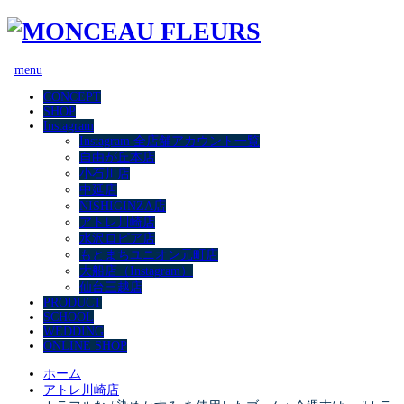
menu
CONCEPT
SHOP
Instagram
Instagram 全店舗アカウント一覧
自由が丘本店
小石川店
中延店
NISHIGINZA店
アトレ川崎店
水沢ロピア店
もとまちユニオン元町店
大船店（Instagram）
仙台三越店
PRODUCT
SCHOOL
WEDDING
ONLINE SHOP
ホーム
アトレ川崎店