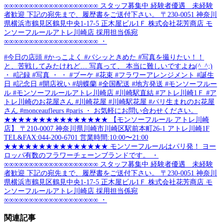
∞∞∞∞∞∞∞∞∞∞∞∞∞∞∞∞∞∞∞ スタッフ募集中 経験者優遇 未経験
者歓迎 下記の宛先まで、履歴書をご送付下さい。 〒230-0051 神奈川
県横浜市鶴見区鶴見中央1-17-5 正木屋ビル1Ｆ 株式会社花芳商店 モ
ンソーフルールアトレ川崎店 採用担当係宛
∞∞∞∞∞∞∞∞∞∞∞∞∞∞∞∞∞∞∞ ・
#今日の店頭 #かっこよく #バシッときめた #写真を撮りたい！！
と、苦戦してみたけれど… 写真って、 本当に難しいですよね(^_^;)
・ #記録 #写真 ・ ・ #ブーケ #花束 #フラワーアレンジメント #誕生
日 #記念日 #開店祝い #胡蝶蘭 #全国配送 #地方発送 #モンソーフルー
ル #モンソーフルールアトレ川崎店 #川崎駅直結 #アトレ川崎1Ｆ #ア
トレ川崎のお花屋さん #川崎花屋 #川崎駅花屋 #パリ生まれのお花屋
さん #monceaufleurs #paris ・ お気軽にお問い合わせください。
★★★★★★★★★★★★★★★ 【モンソーフルール アトレ川崎
店】 〒210-0007 神奈川県川崎市川崎区駅前本町26-1 アトレ川崎1F
TEL&FAX:044-200-6701 営業時間:10:00〜21:00
★★★★★★★★★★★★★★★ モンソーフルールはパリ発！ ヨー
ロッパ有数のフラワーチェーンブランドです。 ・
∞∞∞∞∞∞∞∞∞∞∞∞∞∞∞∞∞∞∞ スタッフ募集中 経験者優遇 未経験
者歓迎 下記の宛先まで、履歴書をご送付下さい。 〒230-0051 神奈川
県横浜市鶴見区鶴見中央1-17-5 正木屋ビル1Ｆ 株式会社花芳商店 モ
ンソーフルールアトレ川崎店 採用担当係宛
∞∞∞∞∞∞∞∞∞∞∞∞∞∞∞∞∞∞∞ ・
関連記事