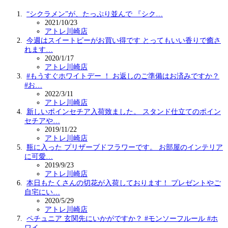
“シクラメン”が、たっぷり並んで 『シク…
2021/10/23
アトレ川崎店
今週はスイートピーがお買い得です とってもいい香りで癒さ
れます️…
2020/1/17
アトレ川崎店
#もうすぐホワイトデー ！ お返しのご準備はお済みですか？
#お…
2022/3/11
アトレ川崎店
新しいポインセチア入荷致ました。 スタンド仕立てのポイン
セチアや…
2019/11/22
アトレ川崎店
瓶に入った プリザーブドフラワーです。 お部屋のインテリア
に可愛…
2019/9/23
アトレ川崎店
本日もたくさんの切花が入荷しております！ プレゼントやご
自宅にい…
2020/5/29
アトレ川崎店
ペチュニア 玄関先にいかがですか？ #モンソーフルール #ホ
ワイ…