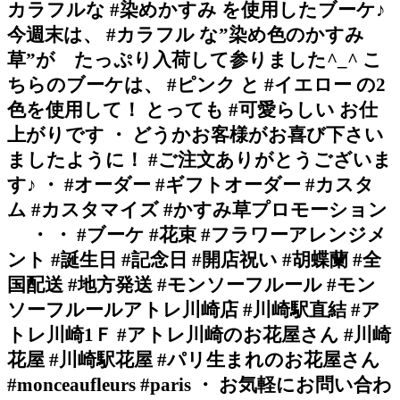
カラフルな #染めかすみ を使用したブーケ♪
今週末は、 #カラフル な”染め色のかすみ
草”が たっぷり入荷して参りました^_^ こ
ちらのブーケは、 #ピンク と #イエロー の2
色を使用して！ とっても #可愛らしい お仕
上がりです ・ どうかお客様がお喜び下さい
ましたように！ #ご注文ありがとうございま
す♪ ・ #オーダー #ギフトオーダー #カスタ
ム #カスタマイズ #かすみ草プロモーション
・ ・ #ブーケ #花束 #フラワーアレンジメ
ント #誕生日 #記念日 #開店祝い #胡蝶蘭 #全
国配送 #地方発送 #モンソーフルール #モン
ソーフルールアトレ川崎店 #川崎駅直結 #ア
トレ川崎1Ｆ #アトレ川崎のお花屋さん #川崎
花屋 #川崎駅花屋 #パリ生まれのお花屋さん
#monceaufleurs #paris ・ お気軽にお問い合わ