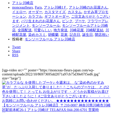
アトレ川崎店
monceaufleurs
,
Paris
,
アトレ川崎1Ｆ
,
アトレ川崎のお花屋さん
,
イエロー
,
オーダー
,
カスタマイズ
,
カスタム
,
かすみ草プロモ
ーション
,
カラフル
,
ギフトオーダー
,
ご注文ありがとうござい
ます
,
パリ生まれのお花屋さん
,
ピンク
,
ブーケ
,
フラワーアレ
ンジメント
,
モンソーフルール
,
モンソーフルールアトレ川崎
店
,
全国配送
,
可愛らしい
,
地方発送
,
川崎花屋
,
川崎駅直結
,
川
崎駅花屋
,
染めカスミ
,
胡蝶蘭
,
花束
,
記念日
,
誕生日
,
開店祝い
投稿者:
モンソーフルール アトレ川崎店
Tweet
Share
RSS
[igp-video src=”” poster=”https://monceau-fleurs-japan.com/wp-
content/uploads/2022/10/86973695dd2071a97cb75d30e07f5ed6.jpg”
size=”large”]