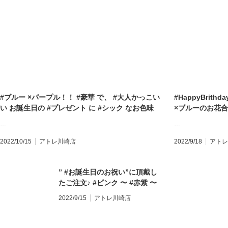
記念日 #開店祝い #胡蝶蘭 #全国配送 #地方発送 #
生日 #記念日 #
モンソーフルール #モンソーフルールアトレ川崎
発送 #モンソー
店 #川崎駅直結 #アトレ川崎1Ｆ #アトレ川崎のお
川崎店 #川崎駅
花屋さん #川崎花屋 #川崎駅花屋 #パリ生まれのお
のお花屋さん #
花屋さん #monceaufleurs #paris • #ご注文あり
のお花屋さん #mon
がとうございます♪ ・ お気軽にお問い合わせくだ
にお問い合わせく
さい。 ★★★★★★★★★★★★★★★ 【モンソ
★★★★★★★
ーフルール アトレ川崎店】 〒210-0007 神奈川県
ール アトレ川崎店
川崎市川崎区駅前本町26-1 アトレ川崎1F
川崎区駅前本町26
#ブルー ×パープル！！ #豪華 で、 #大人かっこい
#HappyBrith
TEL&FAX:044-200-6701 営業時間:10:00〜21:00
TEL&FAX:044-
い お誕生日の #プレゼント に #シック なお色味
×ブルーのお花合
★★★★★★★★★★★★★★★ モンソーフルー
★★★★★★★
が、 #かっこよく #高級感も溢れて 素敵です♪ き
^ #お誕生日おめ
ルはパリ発！ ヨーロッパ有数のフラワーチェーン
ルはパリ発！ 
…
…
っと #特別な #誕生日の記念 に なられたでしょう
19日 #敬老の日
ブランドです。 ・ ∞∞∞∞∞∞∞∞∞∞∞∞∞∞∞∞∞∞∞
ブランドです。
ね♪ 私達も、特別な記念を一緒にお祝いさせて頂
中♪ ・ #敬老
スタッフ募集中 経験者優遇 未経験者歓迎 下記の
スタッフ募集中 
2022/10/15
アトレ川崎店
2022/9/18
アトレ
けたようで、嬉しく思います^_^ #お誕生日おめで
すか？？ ・ #フ
宛先まで、履歴書をご送付下さい。 〒230-0051
宛先まで、履歴書を
とうございます！ ・ #青い花 #特別な花 #高級な
花束 #秋 #オー
神奈川県横浜市鶴見区鶴見中央1-17-5 正木屋ビル
神奈川県横浜市鶴
花 #かっこいい花 ・ ・ #フラワーアレンジメント
” #お誕生日のお祝い”に頂戴し
生活 #花のある
1Ｆ 株式会社花芳商店 モンソーフルールアトレ川
1Ｆ 株式会社花
#誕生日 #記念日 #開店祝い #胡蝶蘭 #全国配送 #
たご注文♪ #ピンク 〜 #赤紫 〜
フルールアトレ川
崎店 採用担当係宛 ∞∞∞∞∞∞∞∞∞∞∞∞∞∞∞∞∞∞∞
崎店 採用担当係宛
地方発送 #モンソーフルール #モンソーフルールア
#紫 への 色のグラデーションが
Ｆ #アトレ川崎
・
・
2022/9/15
アトレ川崎店
トレ川崎店 #アトレ川崎1Ｆ #アトレ川崎のお花屋
綺麗です^ ^ #お誕生日おめでと
屋 #パリ生まれのお
さん #川崎花屋 #川崎駅花屋 #パリ生まれのお花屋
うございます の メッセージを
気軽にお問い合わ
さん #monceaufleurs #paris ・ お気軽にお問い
添えて♪ どうかお客様が、お喜
★★★★★★★