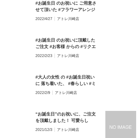
#お誕生日 のお祝いに ご用意さ
合わせください。
び下さいましたように #グラデ
ール アトレ川崎店
せて頂いた #フラワーアレンジ
★★★★★★★★★★★★★★★ 【モンソーフル
ーション #メッセージ #メッセ
川崎区駅前本町26
メント♪ 優しいピンクに #ヒマ
ール アトレ川崎店】 〒210-0007 神奈川県川崎市
ージカード #誕生日 #バースデ
TEL&FAX:044-
2022/4/27
アトレ川崎店
ワリ の黄色を差し色にして #お
川崎区駅前本町26-1 アトレ川崎1F
ー #誕生日プレゼント #バース
★★★★★★★
誕生日おめでとうございます お
TEL&FAX:044-200-6701 営業時間:10:00〜21:00
デーギフト #記念日 #アニバー
ルはパリ発！ 
客様がお喜び下さいましたよう
★★★★★★★★★★★★★★★ モンソーフルー
サリー #ブーケ #花束 #フラワ
ブランドです。
#お誕生日 のお祝いに頂戴した
に
ルはパリ発！ ヨーロッパ有数のフラワーチェーン
ーアレンジメント ・ ・ ・ #9月
#スタッフ募集中
ご注文 #お客様 からの #リクエ
∞∞∞∞∞∞∞∞∞∞∞∞∞∞∞∞∞∞∞
ブランドです。 ・ ∞∞∞∞∞∞∞∞∞∞∞∞∞∞∞∞∞∞∞
19日 #敬老の日 #敬老の日のプ
の宛先まで、履歴書
スト は、 #ピンク 〜 #ホワイト
【母の日のご予約・配送】受付
2022/2/23
アトレ川崎店
スタッフ募集中 経験者優遇 未経験者歓迎 下記の
レゼント #敬老ギフト 敬老の日
神奈川県横浜市鶴
の #グラデーション で #可愛ら
中です♪ #5月8日母の日 #母の日
宛先まで、履歴書をご送付下さい。 〒230-0051
のプレゼントは、 お決まりです
1Ｆ 株式会社花
しいピンク色のお花 を集めて、
のプレゼント #母の日ギフト #
神奈川県横浜市鶴見区鶴見中央1-17-5 正木屋ビル
か？ お客様のご希望に応じて、
崎店 採用担当係
#白いお花 でお色を繋ぎました
母の日予約 #母の日宅配
1Ｆ 株式会社花芳商店 モンソーフルールアトレ川
ご予約承ります^ ^♪ お気軽に店
#大人の女性 の #お誕生日祝い
#可愛らしいしく 、 #女性らし
∞∞∞∞∞∞∞∞∞∞∞∞∞∞∞∞∞∞∞
崎店 採用担当係宛 ∞∞∞∞∞∞∞∞∞∞∞∞∞∞∞∞∞∞∞
頭まで、 お問い合わせ下さい
に 落ち着いた、 #春らしい #ミ
い お色味の #優しさ溢れる #ア
∞∞∞∞∞∞∞∞∞∞∞∞∞∞∞∞∞∞∞ #
・
ね！ ・ ・ ・ #モンソーフルー
ックスカラー でご用意させて頂
レンジメント ！ どうか、 お客
2022/2/9
アトレ川崎店
スタッフ募集中 #求人 #川崎ア
ル #モンソーフルールアトレ川
きました^ ^ #大輪ガーベラ の #
様にも #気に入って頂けました
ルバイト 下記の宛先まで、履歴
崎店 #川崎駅直結 #アトレ川崎1
モレイラ を主役に #白っぽい縁
ように #お誕生日おめでとうご
書をご送付下さい。 == 〒230-
Ｆ #アトレ川崎のお花屋さん #
取り が #綺麗 な #ガーベラ で
ざいます ^ ^ #フラワーアレン
0051 神奈川県横浜市鶴見区鶴
“お誕生日”のお祝いに、ご注文
川崎花屋 #川崎駅花屋 #パリ生
す どうかお客様にも気に入って
ジメント #誕生日祝い #花のあ
見中央1-17-5 正木屋ビル1Ｆ 株
を頂戴しました！ 可愛らし
まれのお花屋さん
頂けましたように♪ #お誕生日お
る暮らし #花のある生活 #花の
式会社花芳商店 モンソーフルー
い”ピンク色”をたっぷりに 差し
#monceaufleurs ・ お気軽にお
めでとうございます #アレンジ
2021/12/3
アトレ川崎店
ある毎日 #花が好き #モンソー
ルアトレ川崎店 採用担当係宛 #
色で”赤”をお入れした、女性ら
問い合わせください。
メント #フラワーアレンジメン
フルール #モンソーフルールア