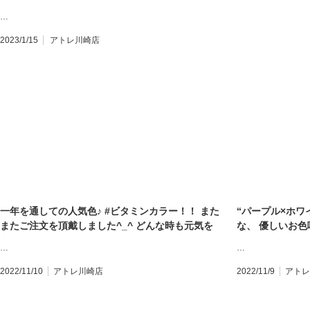
…
2023/1/15
アトレ川崎店
一年を通しての人気色♪ #ビタミンカラー！！ また
“パープル×ホワ
またご注文を頂戴しました^_^ どんな時も元気を
な、 優しいお色
くれる、 そんな綺麗な色合わせですよね #ヒラヒ
ルコキキョウ の
…
…
ラ っと、蝶々のような #オンシジューム のお花を
な雰囲気が伝わ
飛ばして！ • #お誕生日おめでとうございます ど
に入って下さいま
2022/11/10
アトレ川崎店
2022/11/9
アトレ
うか、お客様が気に入って下さいましたように • #
とうございます！
ブーケ #花束 #フラワーアレンジメント #誕生日 #
ー • #ブーケ 