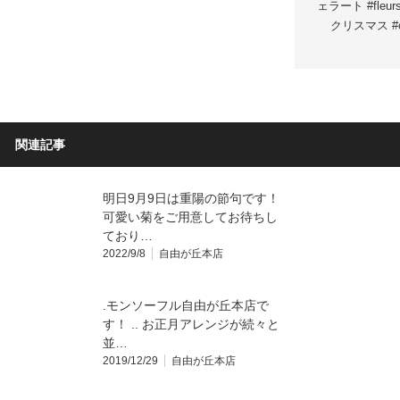
ェラート #fleurs #
クリスマス #c
関連記事
明日9月9日は重陽の節句です！
可愛い菊をご用意してお待ちし
ており…
2022/9/8
自由が丘本店
.モンソーフル自由が丘本店で
す！ .. お正月アレンジが続々と
並…
2019/12/29
自由が丘本店