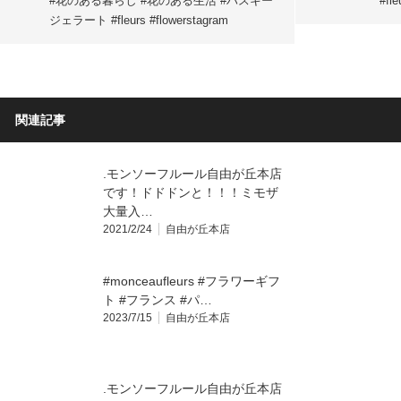
#花のある暮らし #花のある生活 #ハスキー
#fl
ジェラート #fleurs #flowerstagram
関連記事
.モンソーフルール自由が丘本店
です！ドドドンと！！！ミモザ
大量入…
2021/2/24
自由が丘本店
#monceaufleurs #フラワーギフ
ト #フランス #パ…
2023/7/15
自由が丘本店
.モンソーフルール自由が丘本店