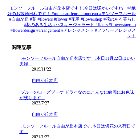
モンソーフルール自由が丘本店です！.今日は暖かいですねー🌞絶
好のお散歩日和です！.#monceaufleurs #monceau #モンソーフルール
#自由が丘 #花 #flowers #flower #花屋 #flowershop #花のある暮らし
#花のある生活 #ハスキージェラート #fleurs #flowerstagram
#flowerdesign #arrangement #アレンジメント #フラワーアレンジメ
ント
関連記事
.モンソーフルール自由が丘本店です！.本日11月22日はいい
夫婦…
2019/11/22
自由が丘本店
ブルーのローズブーケ ドライなのにこんなに綺麗にお色味
が残ります…
2023/7/27
自由が丘本店
.モンソーフルール自由が丘本店です.本日は切花の入荷日で
す…
2021/1/22