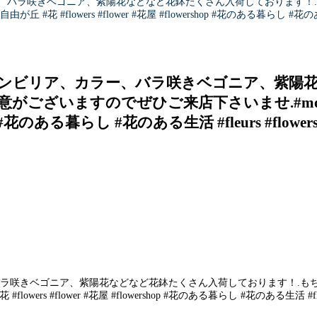
、バラ咲きベゴニア、紫陽花などなど花鉢たくさん入荷しております！
丘 #花 #flowers #flower #花屋 #flowershop #花のある暮らし #花のある生活
ゲンビリア、カラー、バラ咲きベゴニア、紫陽花
ますのでぜひご来店下さいませ️.#monceaufl
shop #花のある暮らし #花のある生活 #fleurs #flowe