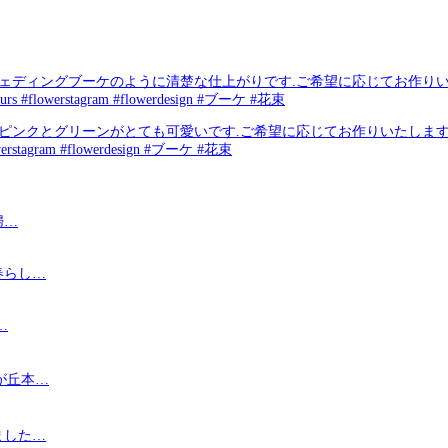
ブーケのように清楚な仕上がりです️.ご希望に応じてお作りいたします.#monc
 #flowerstagram #flowerdesign #ブーケ #花束
ンがとても可愛いです.ご希望に応じてお作りいたします.#monceaufleur
stagram #flowerdesign #ブーケ #花束
婦…
春らし…
…
が丘本…
ました…