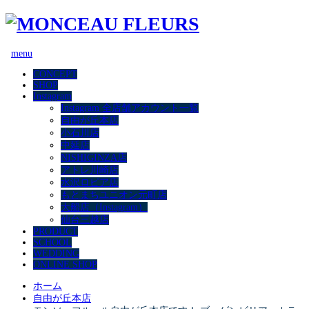
menu
CONCEPT
SHOP
Instagram
Instagram 全店舗アカウント一覧
自由が丘本店
小石川店
中延店
NISHIGINZA店
アトレ川崎店
水沢ロピア店
もとまちユニオン元町店
大船店（Instagram）
仙台三越店
PRODUCT
SCHOOL
WEDDING
ONLINE SHOP
ホーム
自由が丘本店