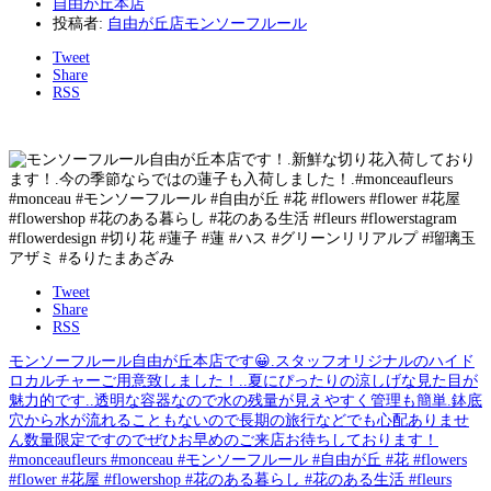
自由が丘本店
投稿者:
自由が丘店モンソーフルール
Tweet
Share
RSS
Tweet
Share
RSS
モンソーフルール自由が丘本店です😀.スタッフオリジナルのハイド
ロカルチャーご用意致しました！..夏にぴったりの涼しげな見た目が
魅力的です..透明な容器なので水の残量が見えやすく管理も簡単.鉢底
穴から水が流れることもないので長期の旅行などでも心配ありませ
ん数量限定ですのでぜひお早めのご来店お待ちしております！
#monceaufleurs #monceau #モンソーフルール #自由が丘 #花 #flowers
#flower #花屋 #flowershop #花のある暮らし #花のある生活 #fleurs