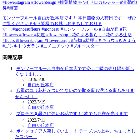
#flowerstagram #flowerdesign #観葉植物 #ハイドロカルチャー#清潔#無
臭#無菌
モンソーフルール自由が丘本店です！.本日苗物の入荷日です！.ぜひ
ご覧くださいませ‍♀️皆様のお越しおまちしておりま
す！.#monceaufleurs #monceau #モンソーフルール #自由が丘 #花
#flowers #flower #花屋 #flowershop #花のある暮らし #花のある生活
#fleurs #flowerstagram #flowerdesign #苗物 #桔梗 #キキョウ #ききょう
#ゴシキトウガラシ #ニチニチソウ #ブルースター
関連記事
モンソーフルール自由が丘本店です🥀．二階の売り場が新し
くなりまし…
2019/5/30
自由が丘本店
八重のユリ花粉がついてないので取る事も汚れる事もありま
せんっ🖐🏻…
2022/5/19
自由が丘本店
プロテア🪴暑さに強いお花です！1本でも存在が光ります
2022/7/11
自由が丘本店
ポインセチア入荷しています！ テーブルの上や、ちょっとし
たスペー…