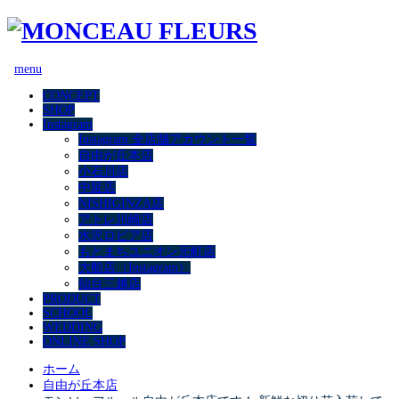
menu
CONCEPT
SHOP
Instagram
Instagram 全店舗アカウント一覧
自由が丘本店
小石川店
中延店
NISHIGINZA店
アトレ川崎店
水沢ロピア店
もとまちユニオン元町店
大船店（Instagram）
仙台三越店
PRODUCT
SCHOOL
WEDDING
ONLINE SHOP
ホーム
自由が丘本店