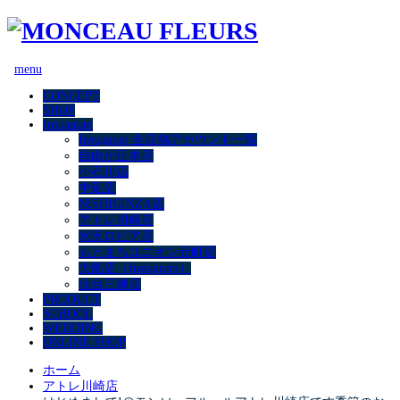
menu
CONCEPT
SHOP
Instagram
Instagram 全店舗アカウント一覧
自由が丘本店
小石川店
中延店
NISHIGINZA店
アトレ川崎店
水沢ロピア店
もとまちユニオン元町店
大船店（Instagram）
仙台三越店
PRODUCT
SCHOOL
WEDDING
ONLINE SHOP
ホーム
アトレ川崎店