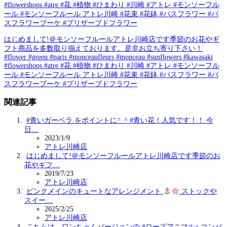
#flowershops #atre #花 #植物 #ひまわり #川崎 #アトレ #モンソーフル
ール #モンソーフルール アトレ川崎 #花束 #花鉢 #バスフラワー #バ
スフラワーブーケ #プリザーブドフラワー
はじめまして!＠モンソーフルールアトレ川崎店です季節のお花やギ
フト商品を多数取り揃えております。是非お立ち寄り下さい！
#flower #green #paris #monceaufleurs #monceau #sunflowers #kawasaki
#flowershops #atre #花 #植物 #ひまわり #川崎 #アトレ #モンソーフル
ール #モンソーフルール アトレ川崎 #花束 #花鉢 #バスフラワー #バ
スフラワーブーケ #プリザーブドフラワー
関連記事
#青いガーベラ をポイントに^_^ #青い花！人気です！！ 今
日…
2023/1/9
アトレ川崎店
はじめまして!＠モンソーフルールアトレ川崎店です季節のお
花やギフ…
2019/7/23
アトレ川崎店
ピンクメインのキュートなアレンジメント
ストックや
スイー…
2025/2/25
アトレ川崎店
こちらは、ワンちゃんバージョンの #ローズアニマル♪ コンパ