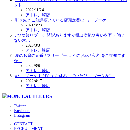
クト…
2022/11/24
アトレ川崎店
引き続きご好評頂いている店頭定番の”ミニブーケ…
2021/3/23
アトレ川崎店
. ひな祭りブーケ 諸説ありますが桃は病気や災いを寄せ付け
ない木…
2023/3/3
アトレ川崎店
夏のお庭の定番 #マリーゴールド のお花 #和名 をご存知です
か…
2022/8/6
アトレ川崎店
#ミニブーケ しばらくお休みしていた”ミニブーケ&#…
2022/4/17
アトレ川崎店
Twitter
Facebook
Instagram
CONTACT
RECRUITMENT