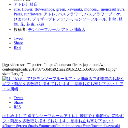
アトレ川崎店
atre
,
flower
,
flowershops
,
green
,
kawasaki
,
monceau
,
monceaufleurs
,
Paris
,
sunflowers
,
アトレ
,
バスフラワー
,
バスフラワーブーケ
,
ひまわり
,
プリザーブドフラワー
,
モンソーフルール
,
川崎
,
植
物
,
花
,
花束
,
花鉢
投稿者:
モンソーフルール アトレ川崎店
Tweet
Share
RSS
[igp-video src=”” poster=”https://monceau-fleurs-japan.com/wp-
content/uploads/2019/07/536fba921ae2a903c23215359c965f08-11.jpg”
size=”large”]
Tweet
Share
RSS
はじめまして!＠モンソーフルールアトレ川崎店です季節のお花やギ
フト商品を多数取り揃えております。是非お立ち寄り下さい！
#flower #green #paris #monceaufleurs #monceau #sunflowers #kawasaki