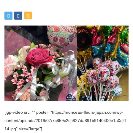
[igp-video src=”” poster=”https://monceau-fleurs-japan.com/wp-
content/uploads/2019/07/7c859c2cb827da891b9140400e1a0c2f-
14.jpg” size=”large”]