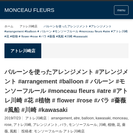
menu
ホーム
アトレ川崎店
バルーンを使ったアレンジメント #アレンジメント
#arrangement #balloon # バルーン #モンソーフルール #monceau fleurs #atre #アトレ川崎
#花 #植物 # flower #rose #バラ #薔薇 #風船 #川崎 #kawasaki
アトレ川崎店
バルーンを使ったアレンジメント #アレンジメ
ント #arrangement #balloon # バルーン #モ
ンソーフルール #monceau fleurs #atre #アト
レ川崎 #花 #植物 # flower #rose #バラ #薔薇
#風船 #川崎 #kawasaki
2019/7/23
アトレ川崎店
arrangement
,
atre
,
balloon
,
kawasaki
,
monceau
,
rose
,
アトレ川崎
,
アレンジメント
,
バラ
,
モンソーフルール
,
川崎
,
植物
,
花
,
薔
薇
,
風船
投稿者:
モンソーフルール アトレ川崎店