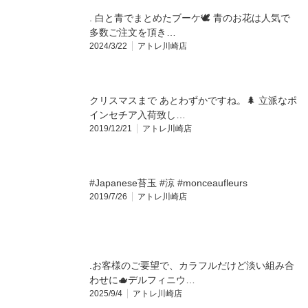
. 白と青でまとめたブーケ🕊️ 青のお花は人気で
多数ご注文を頂き…
2024/3/22
アトレ川崎店
クリスマスまで あとわずかですね。🌲 立派なポ
インセチア入荷致し…
2019/12/21
アトレ川崎店
#Japanese苔玉 #涼 #monceaufleurs
2019/7/26
アトレ川崎店
.お客様のご要望で、カラフルだけど淡い組み合
わせに🫖デルフィニウ…
2025/9/4
アトレ川崎店