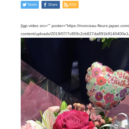
Tweet
Share
RSS
[igp-video src=”” poster=”https://monceau-fleurs-japan.com
content/uploads/2019/07/7c859c2cb827da891b9140400e1a0c