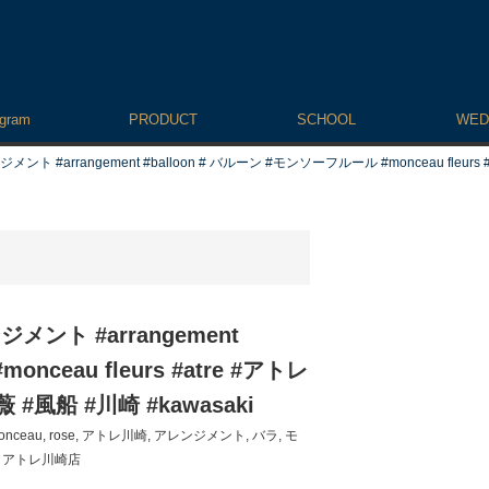
agram
PRODUCT
SCHOOL
WED
rangement #balloon # バルーン #モンソーフルール #monceau fleurs #atr
ト #arrangement
nceau fleurs #atre #アトレ
薔薇 #風船 #川崎 #kawasaki
onceau
,
rose
,
アトレ川崎
,
アレンジメント
,
バラ
,
モ
 アトレ川崎店