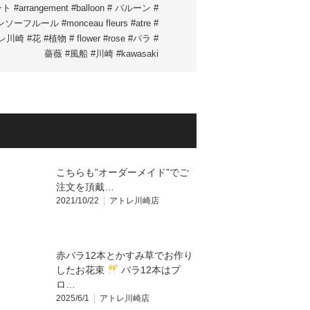
 #arrangement #balloon # バルーン #
ソーフルール #monceau fleurs #atre #
川崎 #花 #植物 # flower #rose #バラ #
薔薇 #風船 #川崎 #kawasaki
こちらも”オーダーメイド”でご
注文を頂戴…
2021/10/22
アトレ川崎店
赤バラ12本とかすみ草でお作り
したお花束
バラ12本はプ
ロ…
2025/6/1
アトレ川崎店