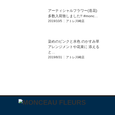
アーティシャルフラワー(造花)
多数入荷致しました!! #monc…
2019/10/5
アトレ川崎店
染めのピンクと水色 のかすみ草
アレンジメントや花束に 添える
と…
2019/8/31
アトレ川崎店
m