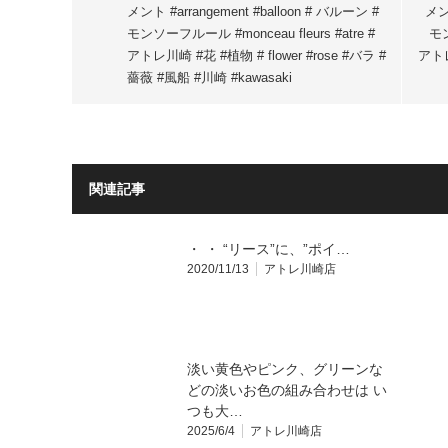
メント #arrangement #balloon # バルーン #
メント
モンソーフルール #monceau fleurs #atre #
モン
アトレ川崎 #花 #植物 # flower #rose #バラ #
アトレ
薔薇 #風船 #川崎 #kawasaki
関連記事
・ ・ “リース”に、”ポイ…
2020/11/13
アトレ川崎店
淡い黄色やピンク、グリーンな
どの淡いお色の組み合わせは い
つも大…
2025/6/4
アトレ川崎店