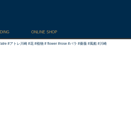
DING
ONLINE SHOP
e #アトレ川崎 #花 #植物 # flower #rose #バラ #薔薇 #風船 #川崎