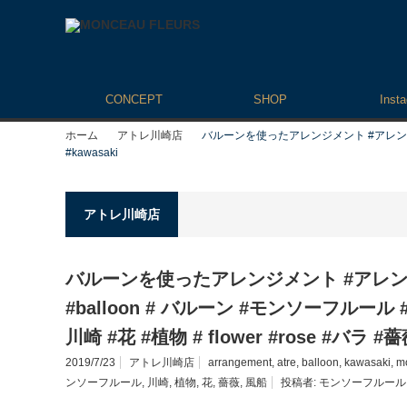
CONCEPT
SHOP
Inst
ホーム
アトレ川崎店
バルーンを使ったアレンジメント #アレンジメント #ar
#kawasaki
アトレ川崎店
バルーンを使ったアレンジメント #アレンジメン
#balloon # バルーン #モンソーフルール #mo
川崎 #花 #植物 # flower #rose #バラ #
2019/7/23
アトレ川崎店
arrangement
,
atre
,
balloon
,
kawasaki
,
m
ンソーフルール
,
川崎
,
植物
,
花
,
薔薇
,
風船
投稿者:
モンソーフルール