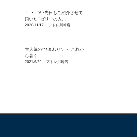
・ ・ つい先日もご紹介させて
頂いた “ゼリーの入…
2020/11/17
アトレ川崎店
大人気の”ひまわり”♪ ・ これか
ら暑く…
2021/6/29
アトレ川崎店