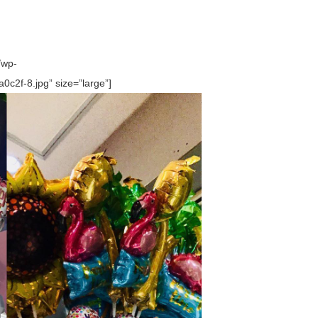
/wp-
2f-8.jpg” size=”large”]