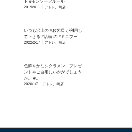
ト #モンソーフルール
2019/9/11
アトレ川崎店
いつも沢山の #お客様 が利用し
て下さる #店頭 の #ミニブー…
2022/2/17
アトレ川崎店
色鮮やかなシクラメン、プレゼ
ントやご自宅にいかがでしょう
か。 #…
2020/1/7
アトレ川崎店