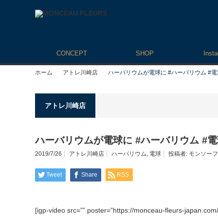
CONCEPT
SHOP
Inst
ホーム
アトレ川崎店
ハーバリウムが電球に #ハーバリウム #電
アトレ川崎店
ハーバリウムが電球に #ハーバリウム #
2019/7/26
アトレ川崎店
ハーバリウム
,
電球
投稿者:
モンソーフ
Tweet
Share
RSS
[igp-video src=”” poster=”https://monceau-fleurs-japan.com