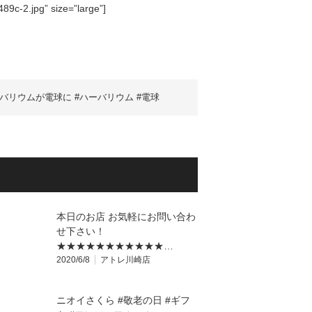
9c-2.jpg” size=”large”]
バリウムが電球に #ハーバリウム #電球
本日のお店 お気軽にお問い合わ
せ下さい！
★★★★★★★★★★★…
2020/6/8
アトレ川崎店
ニオイさくら #敬老の日 #ギフ