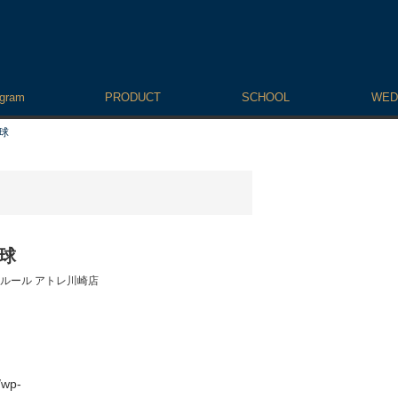
agram
PRODUCT
SCHOOL
WED
球
電球
ルール アトレ川崎店
/wp-