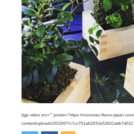
[igp-video src=”” poster=”https://monceau-fleurs-japan.com
content/uploads/2019/07/c7cc751a62032e52b51abb7d011705