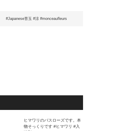
#Japanese苔玉 #涼 #monceaufleurs
ヒマワリのバスローズです。本
物そっくりです #ヒマワリ #入