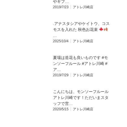
やギフ…
2019/7/23
アトレ川崎店
.アナスタシアやケイトウ、コス
モスを入れた 秋色お花束
…
2025/10/4
アトレ川崎店
夏場は造花も良いものです #モ
ンソーフルール #アトレ川崎 #
ア…
2019/7/29
アトレ川崎店
こんにちは、モンソーフルール
アトレ川崎です！ただいまスタ
ッフで営…
2020/5/15
アトレ川崎店