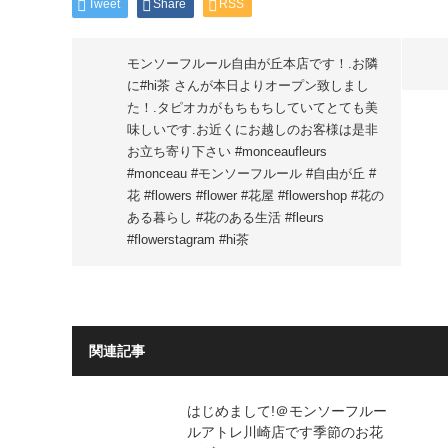
Tweet
Share
RSS
モンソーフルール自由が丘本店です！.お隣
に#hi茶 さんが本日よりオープン致しまし
た！.タピオカがもちもちしていてとても美
味しいです.お近くにお越しのお客様は是非
お立ち寄り下さい️ #monceaufleurs
#monceau #モンソーフルール #自由が丘 #
花 #flowers #flower #花屋 #flowershop #花の
ある暮らし #花のある生活 #fleurs
#flowerstagram #hi茶
関連記事
はじめまして!＠モンソーフルー
ルアトレ川崎店です季節のお花