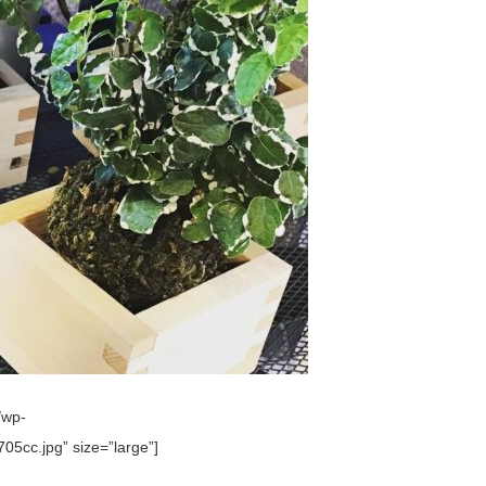
/wp-
cc.jpg” size=”large”]