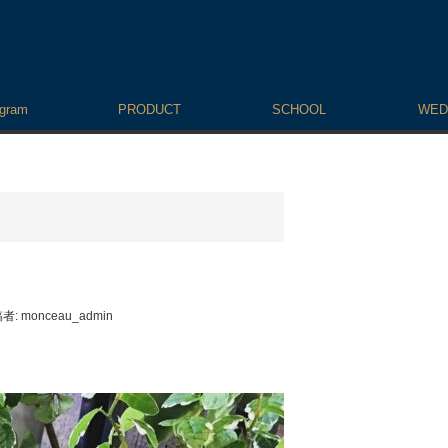
agram
PRODUCT
SCHOOL
WED
者:
monceau_admin