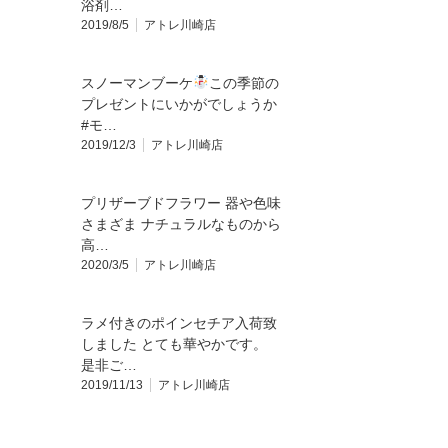
浴剤…
2019/8/5
アトレ川崎店
スノーマンブーケ
この季節の
プレゼントにいかがでしょうか
#モ…
2019/12/3
アトレ川崎店
プリザーブドフラワー 器や色味
さまざま️ ナチュラルなものから
高…
2020/3/5
アトレ川崎店
ラメ付きのポインセチア入荷致
しました とても華やかです。
是非ご…
2019/11/13
アトレ川崎店