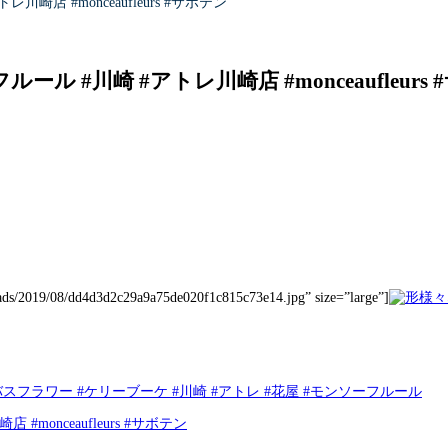
 #monceaufleurs #サボテン
#川崎 #アトレ川崎店 #monceaufleurs
loads/2019/08/dd4d3d2c29a9a75de020f1c815c73e14.jpg” size=”large”]
フラワー #ケリーブーケ #川崎 #アトレ #花屋 #モンソーフルール
onceaufleurs #サボテン