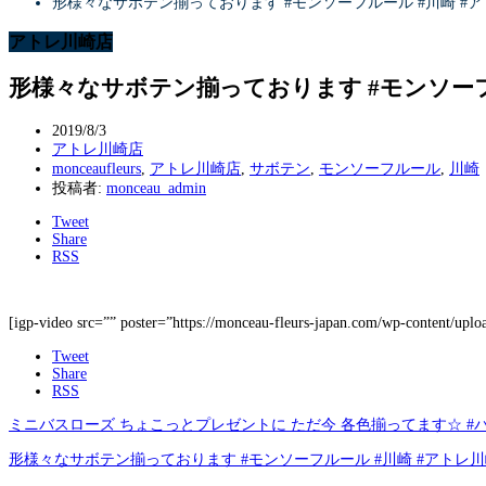
形様々なサボテン揃っております #モンソーフルール #川崎 #アトレ川崎店
アトレ川崎店
形様々なサボテン揃っております #モンソーフルール 
2019/8/3
アトレ川崎店
monceaufleurs
,
アトレ川崎店
,
サボテン
,
モンソーフルール
,
川崎
投稿者:
monceau_admin
Tweet
Share
RSS
[igp-video src=”” poster=”https://monceau-fleurs-japan.com/wp-content/up
Tweet
Share
RSS
ミニバスローズ ちょこっとプレゼントに ただ今 各色揃ってます☆ #バス
形様々なサボテン揃っております #モンソーフルール #川崎 #アトレ川崎店 #m