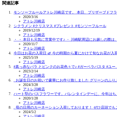
関連記事
モンソーフルールアトレ川崎店です。 本日、プリザーブドフ
2020/3/16
アトレ川崎店
シクラメン #クリスマス #プレゼント #モンソーフルール
2019/12/19
アトレ川崎店
・ ・ 本日も元気に営業中です♪ ・ 川崎駅周辺にお越しの際は
2020/11/7
アトレ川崎店
今日はお花の入荷日 🌿 今の時期から夏にかけて旬なお花が入
2025/5/19
アトレ川崎店
#真っ赤なバラ とピンクのお花色々で♪ #ガーベラパスタ #ユー
2023/2/14
アトレ川崎店
. お誕生日のお祝いで豪華にお作り致しました グリーンのふり
2024/3/28
アトレ川崎店
ハート️型のバスフラワーです。バレンタインデーに、今年はち
2020/1/28
アトレ川崎店
. 母の日用のカーネーション入荷しております！ ぜひ店頭でも
2024/5/2
アトレ川崎店