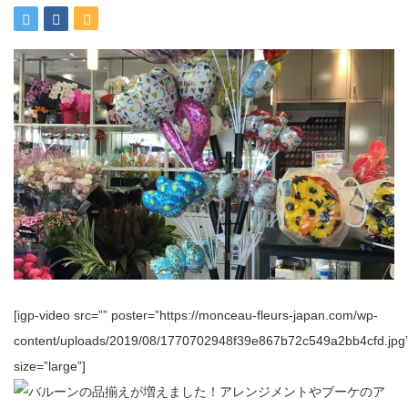
[igp-video src=”” poster=”https://monceau-fleurs-japan.com/wp-
content/uploads/2019/08/1770702948f39e867b72c549a2bb4cfd.jpg
size=”large”]