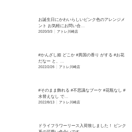
お誕生日にかわいらしいピンク色のアレンジメ
ント お気軽にお問い合…
2020/3/3
アトレ川崎店
#かんざし姫 どこか #異国の香り がする #お花
だなー と、…
2022/2/26
アトレ川崎店
#そのまま飾れる #不思議なブーケ #花瓶なし #
水替えなし で…
2022/8/13
アトレ川崎店
ドライフラワーリース入荷致しました！ ピンク
系の可愛い色合いです…