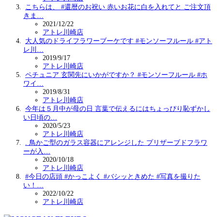
こちらは、 #還暦のお祝い 赤いお花に白を入れてと ご注文頂
きま…
2021/12/22
アトレ川崎店
大人気のドライフラワーブーケです #モンソーフルール #アト
レ川…
2019/9/17
アトレ川崎店
ペチュニア 玄関先にいかがですか？ #モンソーフルール #ホ
ワイ…
2019/8/31
アトレ川崎店
今年は５月中が母の日 言葉で伝えるにはちょっぴり恥ずかし
い日頃の…
2020/5/23
アトレ川崎店
. 鳥かご型のガラス容器にアレンジした プリザーブドフラワ
ーが入…
2020/10/18
アトレ川崎店
#今日の店頭 #かっこよく #バシッときめた #写真を撮りた
い！…
2022/10/22
アトレ川崎店