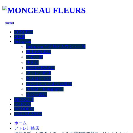
menu
CONCEPT
SHOP
Instagram
Instagram 全店舗アカウント一覧
自由が丘本店
小石川店
中延店
NISHIGINZA店
アトレ川崎店
水沢ロピア店
もとまちユニオン元町店
大船店（Instagram）
仙台三越店
PRODUCT
SCHOOL
WEDDING
ONLINE SHOP
ホーム
アトレ川崎店