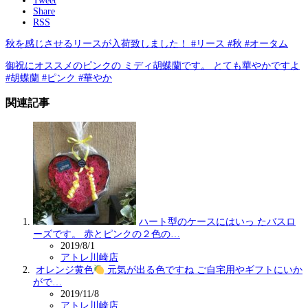
Tweet
Share
RSS
秋を感じさせるリースが入荷致しました！ #リース #秋 #オータム
御祝にオススメのピンクの ミディ胡蝶蘭です。 とても華やかですよ
#胡蝶蘭 #ピンク #華やか
関連記事
ハート型のケースにはいっ たバスロ
ーズです。 赤とピンクの２色の…
2019/8/1
アトレ川崎店
オレンジ黄色
元気が出る色ですね
ご自宅用やギフトにいか
がで…
2019/11/8
アトレ川崎店