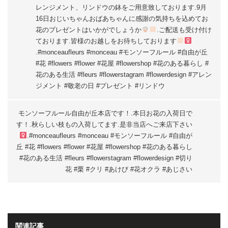
レンジメント、リンドウの鉢をご用意致しております
.9月
16日おじいちゃんおばあちゃんに感謝の気持ちを込めてお
花のプレゼントはいかがでしょうか
.ご配送も受け付け
ております.皆様のお越しをお待ちしております
.#monceaufleurs #monceau #モンソーフルール #自由が丘
#花 #flowers #flower #花屋 #flowershop #花のある暮らし #
花のある生活 #fleurs #flowerstagram #flowerdesign #アレン
ジメント #敬老の日 #プレゼント #リンドウ
モンソーフルール自由が丘本店です！.本日お花の入荷日で
す！.秋らしい枝もの入荷してます
.是非当店へご来店下さい‍
.#monceaufleurs #monceau #モンソーフルール #自由が
丘 #花 #flowers #flower #花屋 #flowershop #花のある暮らし
#花のある生活 #fleurs #flowerstagram #flowerdesign #切り
花 #栗 #クリ #あけび #花オクラ #あじさい
関連記事