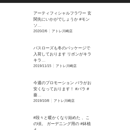
アーティフィシャルフラワー 玄
関先にいかがでしょうか️ #モン
ソ…
2020/2/6
アトレ川崎店
バスローズも冬のパッケージで
入荷しております️ リボンがキラ
キラ…
2019/11/15
アトレ川崎店
今週のプロモーション バラがお
安くなっております！ #バラ #
薔…
2019/10/8
アトレ川崎店
#段々と暖かくなり始めた 、こ
の頃。 ガーデニング用の #鉢植
え…