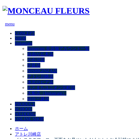
menu
CONCEPT
SHOP
Instagram
Instagram 全店舗アカウント一覧
自由が丘本店
小石川店
中延店
NISHIGINZA店
アトレ川崎店
水沢ロピア店
もとまちユニオン元町店
大船店（Instagram）
仙台三越店
PRODUCT
SCHOOL
WEDDING
ONLINE SHOP
ホーム
アトレ川崎店