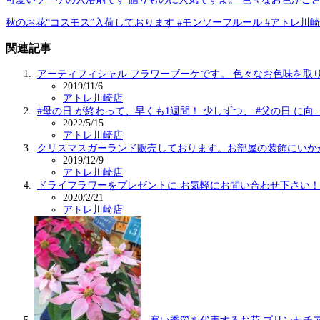
秋のお花“コスモス”入荷しております #モンソーフルール #アトレ川崎 #コスモス #秋 #co
関連記事
アーティフィシャル フラワーブーケです。 色々なお色味を取
2019/11/6
アトレ川崎店
#母の日 が終わって、早くも1週間！ 少しずつ、 #父の日 に向
2022/5/15
アトレ川崎店
クリスマスガーランド販売しております。お部屋の装飾にいか
2019/12/9
アトレ川崎店
ドライフラワーをプレゼントに お気軽にお問い合わせ下さい！
2020/2/21
アトレ川崎店