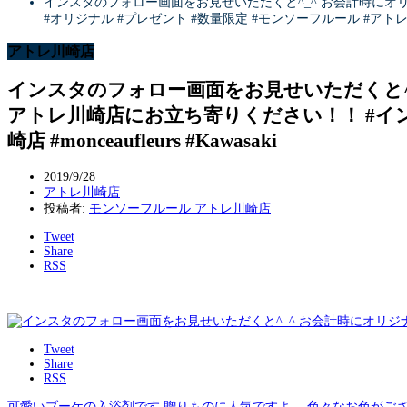
インスタのフォロー画面をお見せいただくと^_^ お会計時にオ
#オリジナル #プレゼント #数量限定 #モンソーフルール #アトレ川崎店 #mo
アトレ川崎店
インスタのフォロー画面をお見せいただくと^
アトレ川崎店にお立ち寄りください！！ #インス
崎店 #monceaufleurs #Kawasaki
2019/9/28
アトレ川崎店
投稿者:
モンソーフルール アトレ川崎店
Tweet
Share
RSS
Tweet
Share
RSS
可愛いブーケの入浴剤です 贈りものに人気ですよ。 色々なお色がござい