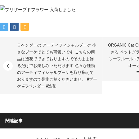
ラベンダーの アーティフィシャルブーケ 小
ORGANIC Ca
さなブーケでとても可愛いです こちらの商
きる ペットグ
品は造花でできておりますのでそのまま飾
ソーフルール #
るだけでお楽しみいただけます 色々な種類
オーガニ
のアーティフィシャルブーケを取り揃えて
#
おりますので是非ご覧くださいませ。 #ブー
ケ #ラベンダー #造花
関連記事