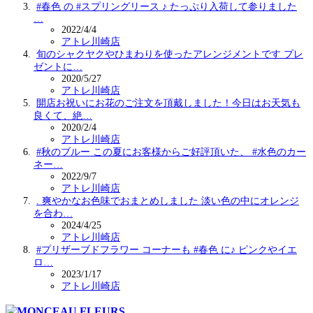
#春色 の #スプリングリース ♪ たっぷり入荷して参りました
…
2022/4/4
アトレ川崎店
旬のシャクヤクやひまわりを使ったアレンジメントです プレ
ゼントに…
2020/5/27
アトレ川崎店
開店お祝いにお花のご注文を頂戴しました！今日はお天気も
良くて、絶…
2020/2/4
アトレ川崎店
#秋のブルー この夏にお客様からご好評頂いた、 #水色のカー
ネー…
2022/9/7
アトレ川崎店
. 爽やかなお色味でおまとめしました 淡い色の中にオレンジ
を合わ…
2024/4/25
アトレ川崎店
#プリザーブドフラワー コーナーも #春色 に♪ ピンクやイエ
ロ…
2023/1/17
アトレ川崎店