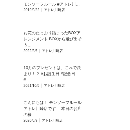
モンソーフルール #アトレ川…
2019/9/22
アトレ川崎店
お花のたっぷり詰まったBOXア
レンジメント BOXから飛び出そ
う…
2022/2/6
アトレ川崎店
10月のプレゼントは、これで決
まり！？ #お誕生日 #記念日
#…
2021/10/5
アトレ川崎店
こんにちは！ モンソーフルール
アトレ川崎店です！ 本日のお店
の様…
2020/6/9
アトレ川崎店