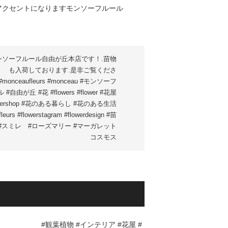
ンソーフルール自由が丘本店です！.苗物
も入荷しております.是非ご覧くださ
#monceaufleurs #monceau #モンソーフ
 #自由が丘 #花 #flowers #flower #花屋
owershop #花のある暮らし #花のある生活
fleurs #flowerstagram #flowerdesign #苗
#スミレ #ローズマリー #マーガレット
コスモス
#観葉植物 #インテリア #花屋 #