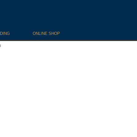
DING
ONLINE SHOP
コ