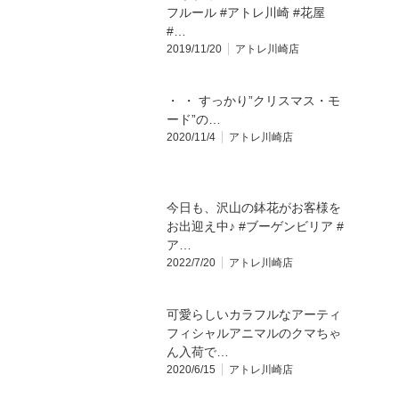
フルール #アトレ川崎 #花屋
#…
2019/11/20
アトレ川崎店
・ ・ すっかり”クリスマス・モ
ード”の…
2020/11/4
アトレ川崎店
今日も、沢山の鉢花がお客様を
お出迎え中♪ #ブーゲンビリア #
ア…
2022/7/20
アトレ川崎店
可愛らしいカラフルなアーティ
フィシャルアニマルのクマちゃ
ん入荷で…
2020/6/15
アトレ川崎店