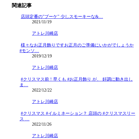
関連記事
店頭定番の”ブーケ” 少しスモーキーな&…
2021/11/19
アトレ川崎店
様々なお正月飾りですお正月のご準備にいかがでしょうか️
#モンソ…
2019/12/19
アトレ川崎店
#クリスマス前 ! 早くも #お正月飾り が、 好調に動き出し
ま…
2022/12/22
アトレ川崎店
#クリスマス #イルミネーション？ 店頭の #クリスマスリー
ス …
2022/11/26
アトレ川崎店