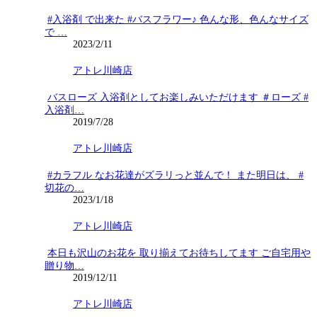
#入浴剤 で出来た #バスフラワー♪ 色んな形、色んなサイズ
で …
2023/2/11
アトレ川崎店
バスローズ 入浴剤としてお楽しみいただけます ＃ローズ #
入浴剤…
2019/7/28
アトレ川崎店
#カラフル なお花達がズラリっと並んで！ また明日は、 #
切花の…
2023/1/18
アトレ川崎店
本日も沢山のお花を 取り揃えてお待ちしてます️ ご自宅用や
贈り物…
2019/12/11
アトレ川崎店