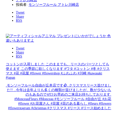
アトレ川崎店
投稿者:
モンソーフルール アトレ川崎店
Tweet
Share
RSS
Tweet
Share
RSS
コットンが入荷しました️ このままでも、リースのパーツとしても
使えます この季節に欲しくなります️ #ワタ #コットン #冬 #クリス
マス #花 #花屋 #flower #flowershop #ふわふわ #川崎 #kawasaki
#japan
.モンソーフルール自由が丘本店です🥀..クリスマスリース並びまし
た!! ..今年は去年よりも多くの種類が並びましたが、数が少ないも
のもあるのでぜひお早めのご来店お待ちしております️.
#MonceauFleurs #Monceau #モンソーフルール #自由が丘 #お花
#flower #お花屋さん #花屋 #花のある暮らし #fleurs #flowers
#flowerstagram #christmas #クリスマス #リース #リース始めました