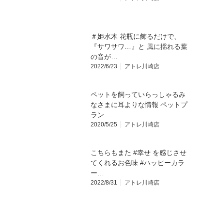
＃姫水木 花瓶に飾るだけで、
『サワサワ…』と 風に揺れる葉
の音が…
2022/6/23
アトレ川崎店
ペットを飼っていらっしゃるみ
なさまに耳よりな情報️ ペットプ
ラン…
2020/5/25
アトレ川崎店
こちらもまた #幸せ を感じさせ
てくれるお色味 #ハッピーカラ
ー…
2022/8/31
アトレ川崎店