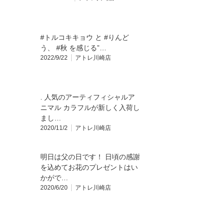
#トルコキキョウ と #りんど
う、 #秋 を感じる”…
2022/9/22
アトレ川崎店
. 人気のアーティフィシャルア
ニマル カラフルが新しく入荷し
まし…
2020/11/2
アトレ川崎店
明日は父の日です！ 日頃の感謝
を込めてお花のプレゼントはい
かがで…
2020/6/20
アトレ川崎店