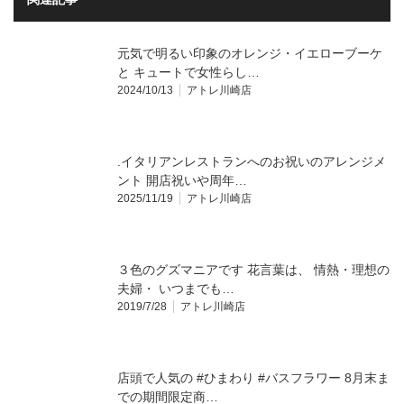
元気で明るい印象のオレンジ・イエローブーケ
と キュートで女性らし…
2024/10/13
アトレ川崎店
.イタリアンレストランへのお祝いのアレンジメ
ント 開店祝いや周年…
2025/11/19
アトレ川崎店
３色のグズマニアです 花言葉は、 情熱・理想の
夫婦・ いつまでも…
2019/7/28
アトレ川崎店
店頭で人気の #ひまわり #バスフラワー 8月末ま
での期間限定商…