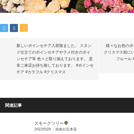
新しいポインセチア入荷致ました。 スタン
様々なお色のポ
ド仕立てのポインセチアやラメ付きのポイ
クリスマス前にい
ンセチア等 色々と取り揃えております。 是
フルール 
非ご来店お待ち致しております。 #ポインセ
チア #カラフル #クリスマス
関連記事
スモークツリー
2022/5/29
自由が丘本店