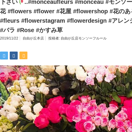
下さい
..#monceaufleurs #monceau #モ
花 #flowers #flower #花屋 #flowershop
#fleurs #flowerstagram #flowerdesign
#バラ #Rose #かすみ草
2019/11/22
自由が丘本店
投稿者:
自由が丘店モンソーフルール