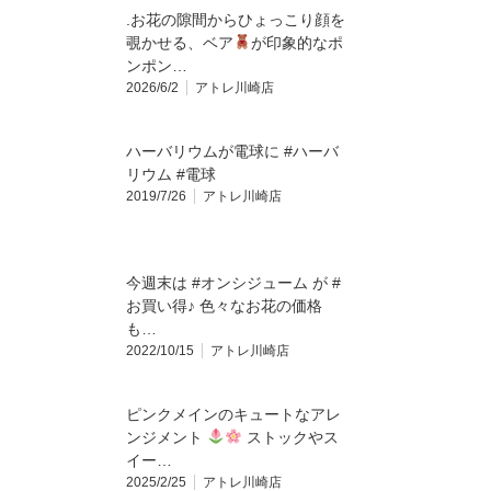
.お花の隙間からひょっこり顔を
覗かせる、ベア
が印象的なポ
ンポン…
2026/6/2
アトレ川崎店
ハーバリウムが電球に #ハーバ
リウム #電球
2019/7/26
アトレ川崎店
今週末は #オンシジューム が #
お買い得♪ 色々なお花の価格
も…
2022/10/15
アトレ川崎店
ピンクメインのキュートなアレ
ンジメント
ストックやス
イー…
2025/2/25
アトレ川崎店