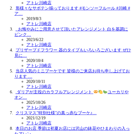
アトレ川崎店
形様々なサボテン揃っております #モンソーフルール #川崎 #
ア…
2019/8/3
アトレ川崎店
. お悔やみにご用意させて頂いたアレンジメント 白を基調に
ピンク…
2023/6/22
アトレ川崎店
プリザーブドフラワー 器のタイプもいろいろございます️ ぜひ
見に…
2020/10/4
アトレ川崎店
当店人気のミニブーケです 皆様のご来店お待ち申し上げてお
ります …
2020/10/11
アトレ川崎店
.ダリアが主役のカラフルアレンジメント
ユーカリや
オン…
2025/10/26
アトレ川崎店
クリスマス”特別仕様”の真っ赤なブーケ♪…
2021/12/19
アトレ川崎店
本日のお店 季節は初夏お店には沢山の鉢花やひまわりの入っ
たアレン…