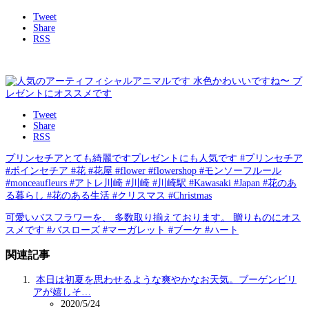
Tweet
Share
RSS
Tweet
Share
RSS
プリンセチアとても綺麗ですプレゼントにも人気です️ #プリンセチア
#ポインセチア #花 #花屋 #flower #flowershop #モンソーフルール
#monceaufleurs #アトレ川崎 #川崎 #川崎駅 #Kawasaki #Japan #花のあ
る暮らし #花のある生活 #クリスマス #Christmas
可愛いバスフラワーを、 多数取り揃えております。 贈りものにオス
スメです️ #バスローズ #マーガレット #ブーケ #ハート
関連記事
本日は初夏を思わせるような爽やかなお天気。ブーゲンビリ
アが嬉しそ…
2020/5/24