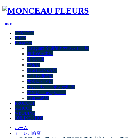
menu
CONCEPT
SHOP
Instagram
Instagram 全店舗アカウント一覧
自由が丘本店
小石川店
中延店
NISHIGINZA店
アトレ川崎店
水沢ロピア店
もとまちユニオン元町店
大船店（Instagram）
仙台三越店
PRODUCT
SCHOOL
WEDDING
ONLINE SHOP
ホーム
アトレ川崎店