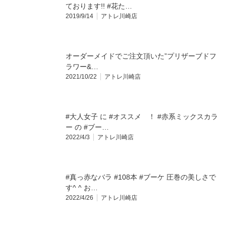
ております!! #花た…
2019/9/14
アトレ川崎店
オーダーメイドでご注文頂いた”プリザーブドフ
ラワー&…
2021/10/22
アトレ川崎店
#大人女子 に #オススメ ！ #赤系ミックスカラ
ー の #ブー…
2022/4/3
アトレ川崎店
#真っ赤なバラ #108本 #ブーケ 圧巻の美しさで
す^ ^ お…
2022/4/26
アトレ川崎店