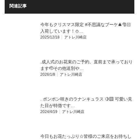
関連記事
今年もクリスマス限定 #不思議なブーケ🎄🎅🏻
入荷しています！⛄…
2025/12/18
アトレ川崎店
.成人式のお花束のご予約、直前まで承っており
ます🫡⁡その他送別や…
2026/1/8
アトレ川崎店
. ポンポン咲きのラナンキュラス 🍋‍🟩 可愛い見
た目が特徴です…
2024/4/19
アトレ川崎店
今日もお花たっぷり☆皆様のご来店をお待ちし