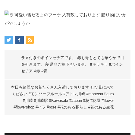
ラメ付きのポインセチアです。 赤も青もとても華やかで目
を引きます。🤩 是非ご覧下さいませ。 #キラキラ #ポイン
セチア #赤 #青
本日も綺麗なお花たくさん入荷しております ぜひ見に来て
ください #モンソーフルール #アトレ川崎 #monceaufleurs
#川崎 #川崎駅 #Kawasaki #Japan #花 #花屋 #flower
#flowershop #バラ #rose #花のある暮らし #花のある生花