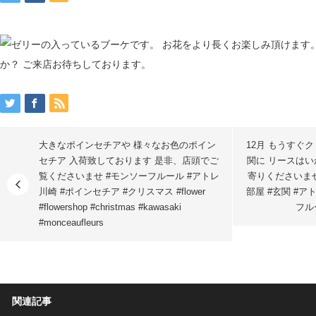
大きなポインセチアや 様々なお色のポイン
12月 もうすぐ
セチア 入荷致しております️ 是非、店頭でご
関に リースはい
覧くださいませ #モンソーフルール #アトレ
寄りくださいませ
川崎 #ポインセチア #クリスマス #flower
部屋 #玄関 #ア
#flowershop #christmas #kawasaki
フルー
#monceaufleurs
関連記事