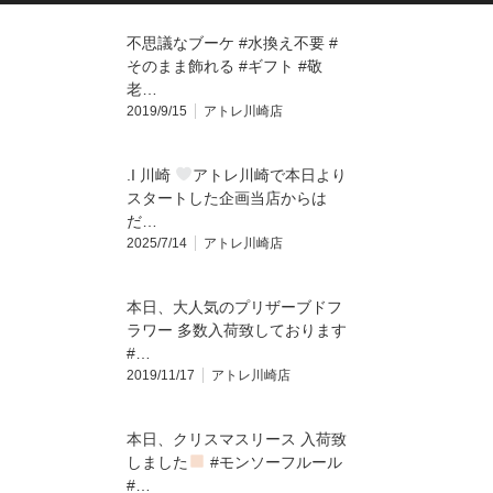
不思議なブーケ #水換え不要 #
そのまま飾れる #ギフト #敬
老…
2019/9/15
アトレ川崎店
.I 川崎
アトレ川崎で本日より
スタートした企画
当店からは
だ…
2025/7/14
アトレ川崎店
本日、大人気のプリザーブドフ
ラワー 多数入荷致しております️
#…
2019/11/17
アトレ川崎店
本日、クリスマスリース 入荷致
しました
#モンソーフルール
#…