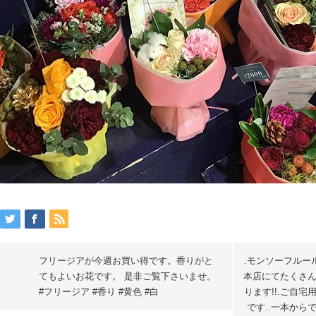
フリージアが今週お買い得です。香りがと
.モンソーフルー
てもよいお花です。 是非ご覧下さいませ。
本店にてたくさ
#フリージア #香り #黄色 #白
ります!!.ご自
です..一本から