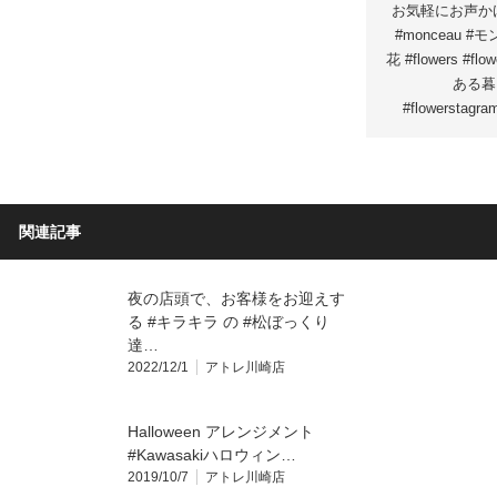
お気軽にお声かけ下さ
#monceau 
花 #flowers #fl
ある暮ら
#flowerstagr
関連記事
夜の店頭で、お客様をお迎えす
る #キラキラ の #松ぼっくり
達…
2022/12/1
アトレ川崎店
Halloween アレンジメント
#Kawasakiハロウィン…
2019/10/7
アトレ川崎店