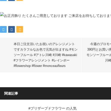
本日ご注文頂いたお祝いのアレンジメント
今週のプロモ
です️カラフルなお色で元気が出ますね #モン
390円とお買い
ソーフルール #アトレ川崎 #川崎 #kawasaki
モンソーフルール #
#フラワーアレンジメント #レインボー
川崎 
#flowershop #flower #monceaufleurs
関連記事
#プリザーブドフラワー の人気