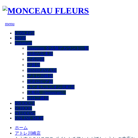
menu
CONCEPT
SHOP
Instagram
Instagram 全店舗アカウント一覧
自由が丘本店
小石川店
中延店
NISHIGINZA店
アトレ川崎店
水沢ロピア店
もとまちユニオン元町店
大船店（Instagram）
仙台三越店
PRODUCT
SCHOOL
WEDDING
ONLINE SHOP
ホーム
アトレ川崎店