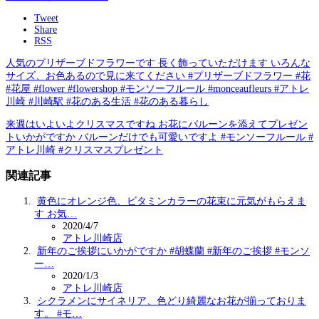
Tweet
Share
RSS
人気のプリザーブドフラワーです 長く飾っていただけます️ いろんな
サイズ、お色あるので見に来てください #プリザーブドフラワー #花
#花屋 #flower #flowershop #モンソーフルール #monceaufleurs #アトレ
川崎 #川崎駅 #花のある生活 #花のある暮らし
来週はいよいよクリスマスですね お花にバルーンを添えてプレゼン
トいかがですか バルーンだけでも可愛いですよ #モンソーフルール #
アトレ川崎 #クリスマスプレゼント
関連記事
黄色にオレンジ色、ビタミンカラーの花束に元気がもらえま
す️ お気…
2020/4/7
アトレ川崎店
新年のご挨拶にいかがですか #胡蝶蘭 #新年のご挨拶 #モンソ
ー…
2020/1/3
アトレ川崎店
シクラメンにサイネリア、色どり綺麗なお花が揃っておりま
す。 #モ…