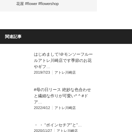
花屋 #flower #flowershop
関連記事
はじめまして!＠モンソーフルー
ルアトレ川崎店です季節のお花
やギフ…
2019/7/23
アトレ川崎店
#母の日リース 絶妙な色合わせ
と繊細な作りが可愛い^ ^ #ド
ア…
2022/4/12
アトレ川崎店
・ ・ “ポインセチア”と”…
2020/11/27
アトレ川崎店