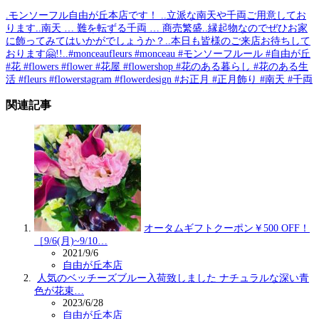
.モンソーフル自由が丘本店です！ ..立派な南天や千両ご用意してお
ります..南天 … 難を転ずる千両 … 商売繁盛..縁起物なのでぜひお家
に飾ってみてはいかがでしょうか？️..本日も皆様のご来店お待ちして
おります🤗!!..#monceaufleurs #monceau #モンソーフルール #自由が丘
#花 #flowers #flower #花屋 #flowershop #花のある暮らし #花のある生
活 #fleurs #flowerstagram #flowerdesign #お正月 #正月飾り #南天 #千両
関連記事
オータムギフトクーポン￥500 OFF！
［9/6(月)~9/10…
2021/9/6
自由が丘本店
人気のベッチーズブルー入荷致しました ナチュラルな深い青
色が花束…
2023/6/28
自由が丘本店