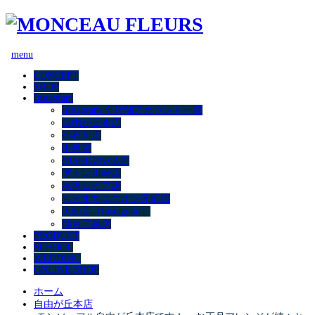
menu
CONCEPT
SHOP
Instagram
Instagram 全店舗アカウント一覧
自由が丘本店
小石川店
中延店
NISHIGINZA店
アトレ川崎店
水沢ロピア店
もとまちユニオン元町店
大船店（Instagram）
仙台三越店
PRODUCT
SCHOOL
WEDDING
ONLINE SHOP
ホーム
自由が丘本店