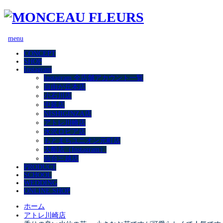
menu
CONCEPT
SHOP
Instagram
Instagram 全店舗アカウント一覧
自由が丘本店
小石川店
中延店
NISHIGINZA店
アトレ川崎店
水沢ロピア店
もとまちユニオン元町店
大船店（Instagram）
仙台三越店
PRODUCT
SCHOOL
WEDDING
ONLINE SHOP
ホーム
アトレ川崎店