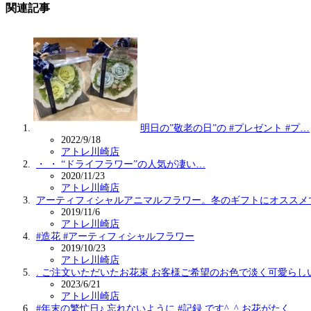
関連記事
明日の”敬老の日”の #プレゼント #プ…
2022/9/18
アトレ川崎店
・ ・ “ドライフラワー”の人気が凄い…
2020/11/23
アトレ川崎店
アーティフィシャルアニマルフラワー。冬のギフトにオススメ
2019/11/6
アトレ川崎店
#造花 #アーティフィシャルフラワー
2019/10/23
アトレ川崎店
. ご注文いただいたお花束 お客様ご希望のお色で淡く可愛らし
2023/6/21
アトレ川崎店
#年末の繁忙日♪ 忘れないように #記録 です^_^ お花がたく…