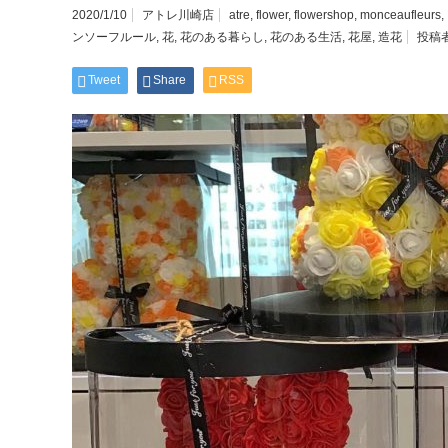
2020/1/10
アトレ川崎店
atre
,
flower
,
flowershop
,
monceaufleurs
,
ンソーフルール
,
花
,
花のある暮らし
,
花のある生活
,
花屋
,
造花
投稿
Tweet
Share
RSS