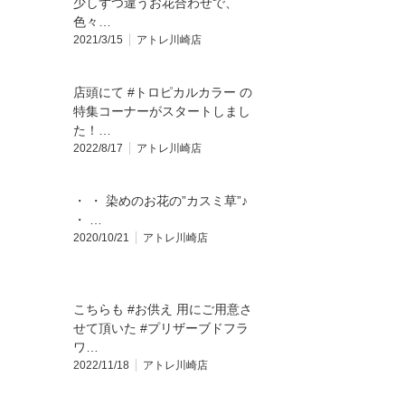
少しずつ違うお花合わせで、
色々…
2021/3/15
アトレ川崎店
店頭にて #トロピカルカラー の
特集コーナーがスタートしまし
た！…
2022/8/17
アトレ川崎店
・ ・ 染めのお花の”カスミ草”♪
・ …
2020/10/21
アトレ川崎店
こちらも #お供え 用にご用意さ
せて頂いた #プリザーブドフラ
ワ…
2022/11/18
アトレ川崎店