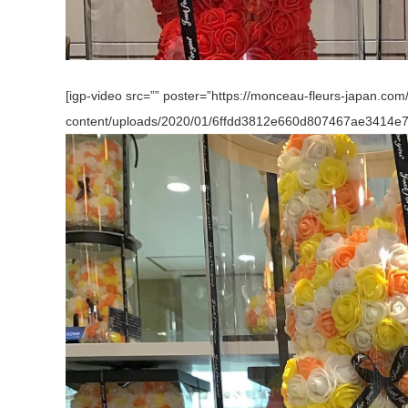
[igp-video src=”” poster=”https://monceau-fleurs-japan.com
content/uploads/2020/01/6ffdd3812e660d807467ae3414e793