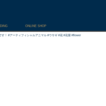
DING
ONLINE SHOP
アーティフィシャルアニマル #ウサギ #花 #花屋 #flower