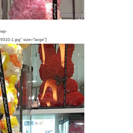
/wp-
10-1.jpg” size=”large”]