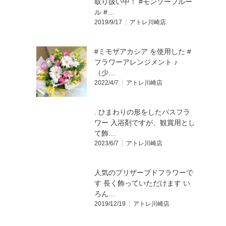
取り扱い中！ #モンソーフルー
ル #…
2019/9/17
アトレ川崎店
#ミモザアカシア を使用した #
フラワーアレンジメント ♪
（少…
2022/4/7
アトレ川崎店
. ひまわりの形をしたバスフラ
ワー 入浴剤ですが、観賞用とし
て飾…
2023/6/7
アトレ川崎店
人気のプリザーブドフラワーで
す 長く飾っていただけます️ い
ろん…
2019/12/19
アトレ川崎店