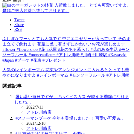
size=”large”]
Tweet
Share
RSS
ふしぎなブーケとても人気です 中にエコゼリーが入っていて そのま
ま立てて飾れます 花瓶に差し替えずにかわいいお花が楽しめます️
#flower #flowershop #花 #花屋 #花のある暮らし #花のある生活 #モン
ソーフルール #monceaufleurs #アトレ川崎 #川崎 #川崎駅 #Kawasaki
#Japan #ブーケ #花束 #プレゼント
人気のレインボーマム 花束やアレンジメントに入れるととっても華
やかになりますよ #レインボーマム #モンソーフルール #アトレ川崎
関連記事
暑い暑い毎日ですが、 #ハイビスカス が映える季節になりま
したね…
2022/7/11
アトレ川崎店
#スノーマンブーケ 今年も登場しました！ 可愛い可愛い̶…
2021/12/18
アトレ川崎店
6月20日の”父の日”に向けて、 今週は…