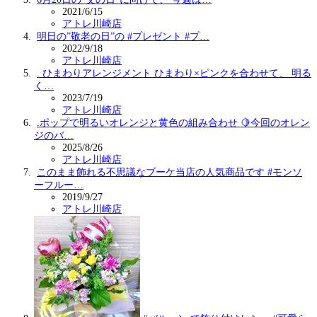
2021/6/15
アトレ川崎店
明日の”敬老の日”の #プレゼント #プ…
2022/9/18
アトレ川崎店
. ひまわりアレンジメント ひまわり×ピンクを合わせて、 明る
く…
2023/7/19
アトレ川崎店
.ポップで明るいオレンジと黄色の組み合わせ 🍋今回のオレン
ジのバ…
2025/8/26
アトレ川崎店
このまま飾れる不思議なブーケ当店の人気商品です #モンソ
ーフルー…
2019/9/27
アトレ川崎店