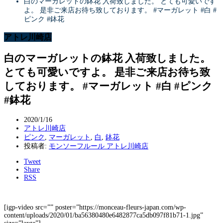
白のマーガレットの鉢花 入荷致しました。 とても可愛いです
よ。 是非ご来店お待ち致しております。 #マーガレット #白 #
ピンク #鉢花
アトレ川崎店
白のマーガレットの鉢花 入荷致しました。
とても可愛いですよ。 是非ご来店お待ち致
しております。 #マーガレット #白 #ピンク
#鉢花
2020/1/16
アトレ川崎店
ピンク
,
マーガレット
,
白
,
鉢花
投稿者:
モンソーフルール アトレ川崎店
Tweet
Share
RSS
[igp-video src=”” poster=”https://monceau-fleurs-japan.com/wp-
content/uploads/2020/01/ba56380480e6482877ca5db097f81b71-1.jpg”