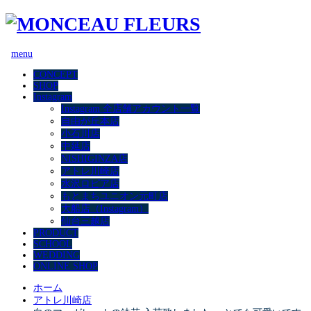
menu
CONCEPT
SHOP
Instagram
Instagram 全店舗アカウント一覧
自由が丘本店
小石川店
中延店
NISHIGINZA店
アトレ川崎店
水沢ロピア店
もとまちユニオン元町店
大船店（Instagram）
仙台三越店
PRODUCT
SCHOOL
WEDDING
ONLINE SHOP
ホーム
アトレ川崎店