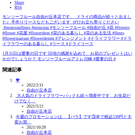
Share
RSS
モンソーフルール自由が丘本店です。 .ドライの商品が続々と出まし
た♪ .手作りリースなどもございます .ぜひお立ち寄りください
.#monceaufleurs #monceau #モンソーフルール #自由が丘 #花 #flowers
#flower #花屋 #flowershop #花のある暮らし #花のある生活 #fleurs
#flowerstagram #flowerdesign #アレンジメント #ドライフラワー #ドラ
イフラワーのある暮らし #リース #ドライリース
1月31日は愛妻の日です️ 日頃の感謝を込めて、お花のプレゼントはい
かがでしょうか？ モンソーフルールアトレ川崎 #愛妻の日 #
関連記事
🧡
2022/2/11
自由が丘本店
.大人気のドライフラワーバックも続々増産中です…お生花だ
けでなく…
2021/5/21
自由が丘本店
今週のプロモーションは…【バラ】です③本で税込539円と大
変お買…
2021/10/28
自由が丘本店