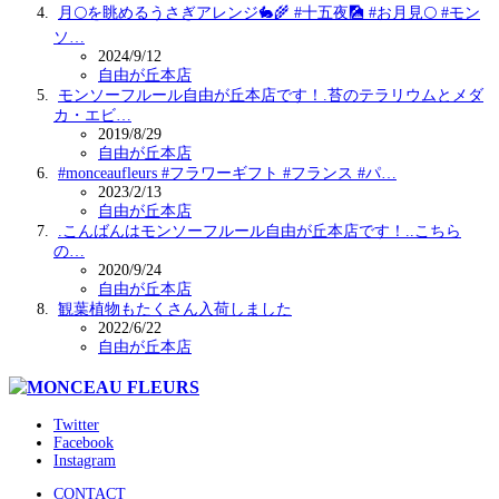
月🌕を眺めるうさぎアレンジ🐇🌾 #十五夜🎑 #お月見🌕 #モン
ソ…
2024/9/12
自由が丘本店
モンソーフルール自由が丘本店です！.苔のテラリウムとメダ
カ・エビ…
2019/8/29
自由が丘本店
#monceaufleurs #フラワーギフト #フランス #パ…
2023/2/13
自由が丘本店
.こんばんは️モンソーフルール自由が丘本店です！..こちら
の…
2020/9/24
自由が丘本店
観葉植物もたくさん入荷しました️‍
2022/6/22
自由が丘本店
Twitter
Facebook
Instagram
CONTACT