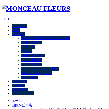
menu
CONCEPT
SHOP
Instagram
Instagram 全店舗アカウント一覧
自由が丘本店
小石川店
中延店
NISHIGINZA店
アトレ川崎店
水沢ロピア店
もとまちユニオン元町店
大船店（Instagram）
仙台三越店
PRODUCT
SCHOOL
WEDDING
ONLINE SHOP
ホーム
自由が丘本店