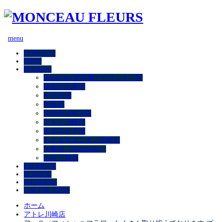
menu
CONCEPT
SHOP
Instagram
Instagram 全店舗アカウント一覧
自由が丘本店
小石川店
中延店
NISHIGINZA店
アトレ川崎店
水沢ロピア店
もとまちユニオン元町店
大船店（Instagram）
仙台三越店
PRODUCT
SCHOOL
WEDDING
ONLINE SHOP
ホーム
アトレ川崎店