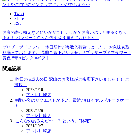
Tweet
Share
RSS
お庭の寄せ植えなどにいかがでしょうか？お庭がパッと明るくなり
ます！ パンジーも色々な色を取り揃えております。
プリザーブドフラワー 本日新作が多数入荷致しました。 お色味も取
り揃っております。 是非ご覧下さいませ。 #プリザーブドフラワー #
黄色 #青 #ピンク #ギフト
関連記事
昨日の #成人の日 沢山のお客様がご来店下さいました！！ ご
挨拶…
2023/1/10
アトレ川崎店
#青い花 のリクエストが多い、最近♪ #ロイヤルブルー のカー
ネ…
2023/1/26
アトレ川崎店
こんなのあるんだ〜！？ という、”鉢花”…
2021/10/7
アトレ川崎店