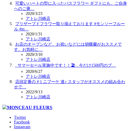
可愛いハートの型に入ったバスフラワー ギフトにも、ご自身
へのご褒…
2020/3/23
アトレ川崎店
プリザーブドフラワー取り揃えております #モンソーフルー
ル #m…
2020/1/31
アトレ川崎店
お店のオープンなど、お祝いなどには胡蝶蘭がおススメで
す。お気軽に…
2020/3/10
アトレ川崎店
. サマーセール実施中です！！🏖 . 今だけ1500円のブ…
2020/6/27
アトレ川崎店
店頭定番の #ミニブーケ 達♪ スタッフがオススメの組み合わ
せで…
2022/9/13
アトレ川崎店
Twitter
Facebook
Instagram