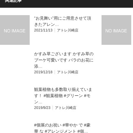
関連記事
“お見舞い”用にご用意させて頂
きたアレン…
2021/11/13
アトレ川崎店
かすみ草ございます かすみ草の
ブーケ可愛いです️ バラのお花に
添…
2019/12/18
アトレ川崎店
観葉植物も多数取り揃えていま
す！ #観葉植物 #グリーン #モ
ン…
2019/9/23
アトレ川崎店
#個展のお祝い #華やか で #豪
華 な #アレンジメント #個…