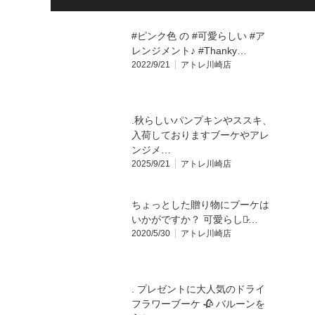
#ピンク色 の #可愛らしい #ア
レンジメント♪ #Thanky…
2022/9/21
アトレ川崎店
.秋らしいパンプキンやススキ、
入荷しておりますブーケやアレ
ンジメ…
2025/9/21
アトレ川崎店
ちょっとした贈り物にブーケは
いかがですか？ 可愛らしく̷…
2020/5/30
アトレ川崎店
. プレゼントに大人気のドライ
フラワーブーケ 🥀 バルーンを