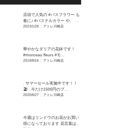
店頭で人気の #バスフラワー も
春に♪ #パステルカラー や、 …
2023/1/26
アトレ川崎店
華やかなダリアの花鉢です！
#monceau fleurs #モ…
2019/9/16
アトレ川崎店
. サマーセール実施中です！！
🏖 . 今だけ1500円のブ…
2020/6/27
アトレ川崎店
今週はリンドウのお花がお買い
得になっております 花言葉は、