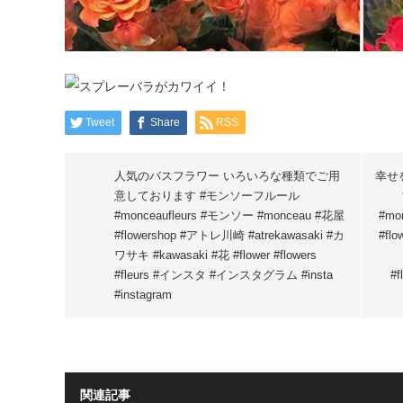
Tweet
Share
RSS
人気のバスフラワー いろいろな種類でご用
幸せ
意しております #モンソーフルール
#monceaufleurs #モンソー #monceau #花屋
#mo
#flowershop #アトレ川崎 #atrekawasaki #カ
#fl
ワサキ #kawasaki #花 #flower #flowers
#fleurs #インスタ #インスタグラム #insta
#
#instagram
関連記事