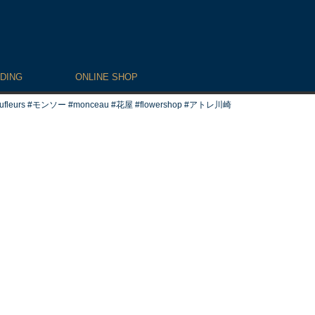
DING
ONLINE SHOP
s #モンソー #monceau #花屋 #flowershop #アトレ川崎