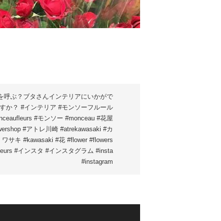
を呼ぶ？ブタさんインテリアにいかがで
すか？ #インテリア #モンソーフルール
nceaufleurs #モンソー #monceau #花屋
owershop #アトレ川崎 #atrekawasaki #カ
ワサキ #kawasaki #花 #flower #flowers
fleurs #インスタ #インスタグラム #insta
#instagram