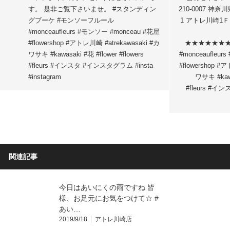
す。 是非ご覧下さいませ。 #スタンディン
210-0007 神
グブーケ #モンソーフルール
1 アトレ川崎1Ｆ T
#monceaufleurs #モンソー #monceau #花屋
#flowershop #アトレ川崎 #atrekawasaki #カ
★★★★★★★
ワサキ #kawasaki #花 #flower #flowers
#monceaufleu
#fleurs #インスタ #インスタグラム #insta
#flowershop #
#instagram
ワサキ #kawa
#fleurs #イ
関連記事
今日はあいにくの雨ですね️ 皆
様、お足元にお気をつけて☆ #
あい…
2019/9/18
アトレ川崎店