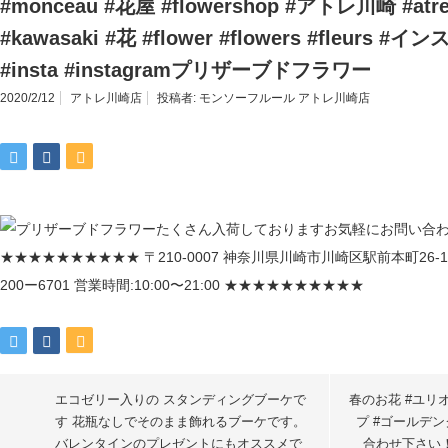
#monceau #花屋 #flowershop #アトレ川崎 #at
#kawasaki #花 #flower #flowers #fleurs
#insta #instagramプリザーブドフラワー
2020/2/12
アトレ川崎店
投稿者:
モンソーフルール アトレ川崎店
エコゼリー入りの スタンディングブーケで
春のお花 #ユリ
す 花瓶なしでそのまま飾れるブーケです。
プ #ゴールデ
バレンタインのプレゼントにもオススメで
合わせ下さい！