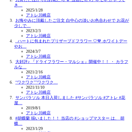
き…
2025/1/28
アトレ川崎店
お悔やみに頂戴したご注文 白中心の淡いお色合わせで お花が
少しで…
2023/2/3
アトレ川崎店
. ハートに包まれたプリザーブドフラワー 🤍🤎 ホワイトデー
やお…
2024/3/7
アトレ川崎店
大好評♪ 『ドライフラワー・マルシェ』開催中！！ ・ カラフ
ルな…
2021/2/16
アトレ川崎店
“ワクワク””ワクワク…
2021/11/10
アトレ川崎店
サンパラソル 本日入荷しました #サンパラソル #アトレ #花
屋…
2019/8/1
アトレ川崎店
#胡蝶蘭 揃いました！！ 当店の #ショップマスター は、 胡
蝶…
2023/1/29