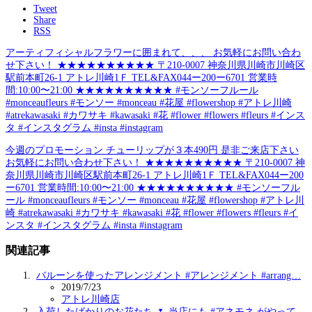
Tweet
Share
RSS
アーティフィシャルフラワーに囲まれて、、、 お気軽にお問い合わ
せ下さい！ ★★★★★★★★★★ 〒210-0007 神奈川県川崎市川崎区
駅前本町26-1 アトレ川崎1Ｆ TEL&FAX044ー200ー6701 営業時
間:10:00〜21:00 ★★★★★★★★★★ #モンソーフルール
#monceaufleurs #モンソー #monceau #花屋 #flowershop #アトレ川崎
#atrekawasaki #カワサキ #kawasaki #花 #flower #flowers #fleurs #インス
タ #インスタグラム #insta #instagram
今週のプロモーション️ チューリップが３本490円 是非ご来店下さい
お気軽にお問い合わせ下さい！ ★★★★★★★★★★ 〒210-0007 神
奈川県川崎市川崎区駅前本町26-1 アトレ川崎1Ｆ TEL&FAX044ー200
ー6701 営業時間:10:00〜21:00 ★★★★★★★★★★ #モンソーフル
ール #monceaufleurs #モンソー #monceau #花屋 #flowershop #アトレ川
崎 #atrekawasaki #カワサキ #kawasaki #花 #flower #flowers #fleurs #イ
ンスタ #インスタグラム #insta #instagram
関連記事
バルーンを使ったアレンジメント #アレンジメント #arrang…
2019/7/23
アトレ川崎店
入荷したばかりのお花たち 🌷 当店にも #アネモネ がやって