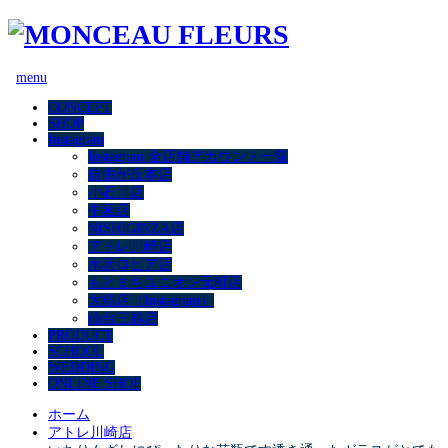
menu
CONCEPT
SHOP
Instagram
Instagram 全店舗アカウント一覧
自由が丘本店
小石川店
中延店
NISHIGINZA店
アトレ川崎店
水沢ロピア店
もとまちユニオン元町店
大船店（Instagram）
仙台三越店
PRODUCT
SCHOOL
WEDDING
ONLINE SHOP
ホーム
アトレ川崎店