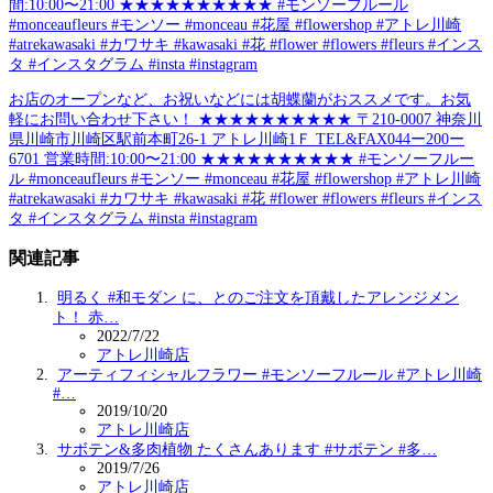
間:10:00〜21:00 ★★★★★★★★★★ #モンソーフルール
#monceaufleurs #モンソー #monceau #花屋 #flowershop #アトレ川崎
#atrekawasaki #カワサキ #kawasaki #花 #flower #flowers #fleurs #インス
タ #インスタグラム #insta #instagram
お店のオープンなど、お祝いなどには胡蝶蘭がおススメです。お気
軽にお問い合わせ下さい！ ★★★★★★★★★★ 〒210-0007 神奈川
県川崎市川崎区駅前本町26-1 アトレ川崎1Ｆ TEL&FAX044ー200ー
6701 営業時間:10:00〜21:00 ★★★★★★★★★★ #モンソーフルー
ル #monceaufleurs #モンソー #monceau #花屋 #flowershop #アトレ川崎
#atrekawasaki #カワサキ #kawasaki #花 #flower #flowers #fleurs #インス
タ #インスタグラム #insta #instagram
関連記事
明るく #和モダン に、とのご注文を頂戴したアレンジメン
ト！ 赤…
2022/7/22
アトレ川崎店
アーティフィシャルフラワー #モンソーフルール #アトレ川崎
#…
2019/10/20
アトレ川崎店
サボテン&多肉植物 たくさんあります #サボテン #多…
2019/7/26
アトレ川崎店