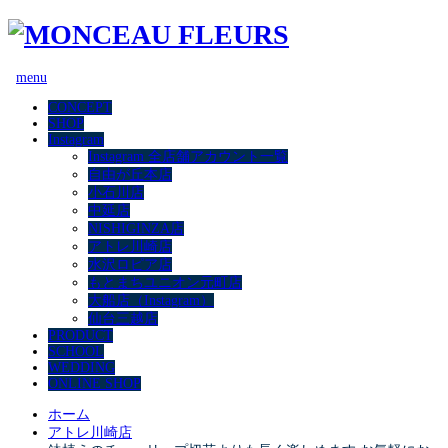
menu
CONCEPT
SHOP
Instagram
Instagram 全店舗アカウント一覧
自由が丘本店
小石川店
中延店
NISHIGINZA店
アトレ川崎店
水沢ロピア店
もとまちユニオン元町店
大船店（Instagram）
仙台三越店
PRODUCT
SCHOOL
WEDDING
ONLINE SHOP
ホーム
アトレ川崎店