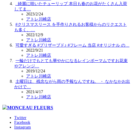
. 綺麗に咲いたチューリップ 本日も春のお花がたくさん入荷
してま…
2023/2/24
アトレ川崎店
#クリスマスリース を手作りされるお客様からのリクエスト
も多く、…
2022/12/9
アトレ川崎店
可愛すぎる #プリザーブド♪ #フレーム 当店 #オリジナル の…
2022/9/21
アトレ川崎店
一輪だけでもとても華やかになるレインボーマムですお花束
やアレンジ…
2019/12/24
アトレ川崎店
土曜日は、残念ながら雨の予報なんですね。 ・ なかなかお出
かけで…
2021/4/17
アトレ川崎店
Twitter
Facebook
Instagram