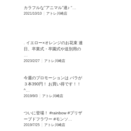
カラフルな”アニマル”達♪ “…
2021/10/10
アトレ川崎店
. イエロー×オレンジのお花束 連
日、卒業式・卒園式や送別用の
…
2023/2/27
アトレ川崎店
今週のプロモーションは バラが
３本390円！ お買い得です！！
^…
2019/9/3
アトレ川崎店
ついに登場！ #rainbow #プリザ
ーブドフラワー #モンソ…
2019/7/25
アトレ川崎店