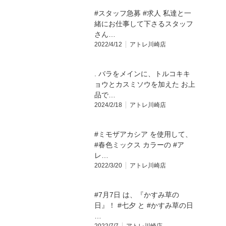
#スタッフ急募 #求人 私達と一
緒にお仕事して下さるスタッフ
さん…
2022/4/12
アトレ川崎店
. バラをメインに、トルコキキ
ョウとカスミソウを加えた お上
品で…
2024/2/18
アトレ川崎店
#ミモザアカシア を使用して、
#春色ミックス カラーの #ア
レ…
2022/3/20
アトレ川崎店
#7月7日 は、『かすみ草の
日』！ #七夕 と #かすみ草の日
…