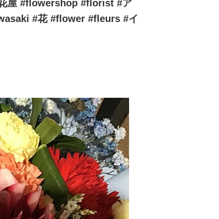
 #flowershop #florist #ア
aki #花 #flower #fleurs #イ