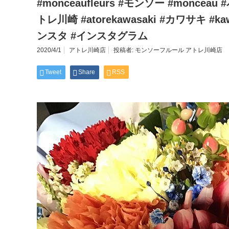
#monceaufleurs #モンソー #monceau #花屋
トレ川崎 #atorekawasaki #カワサキ #kawas
ンスタ #インスタグラム
2020/4/1
アトレ川崎店
投稿者:
モンソーフルール アトレ川崎店
Tweet
Share
RSS