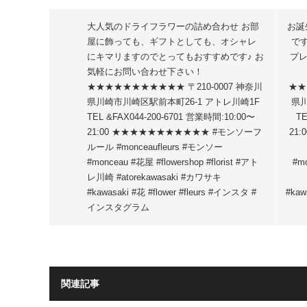
大人気のドライフラワーの詰め合わせ️ お部
お誕
屋に飾っても、ギフトとしても、オシャレ
です
にキマリますのでとってもおすすめです♪ お
プレ
気軽にお問い合わせ下さい！
★★★★★★★★★★★ 〒210-0007 神奈川
★★
県川崎市川崎区駅前本町26-1 アトレ川崎1F
県川
TEL &FAX044-200-6701 営業時間:10:00〜
TE
21:00 ★★★★★★★★★★★ #モンソーフ
21
ルール #monceaufleurs #モンソー
#monceau #花屋 #flowershop #florist #アト
#mo
レ川崎 #atorekawasaki #カワサキ
#kawasaki #花 #flower #fleurs #インスタ #
#kaw
インスタグラム
関連記事